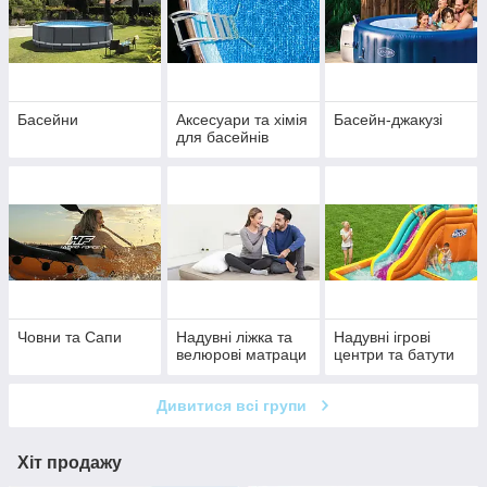
Басейни
Аксесуари та хімія
Басейн-джакузі
для басейнів
Човни та Сапи
Надувні ліжка та
Надувні ігрові
велюрові матраци
центри та батути
Дивитися всі групи
Хіт продажу