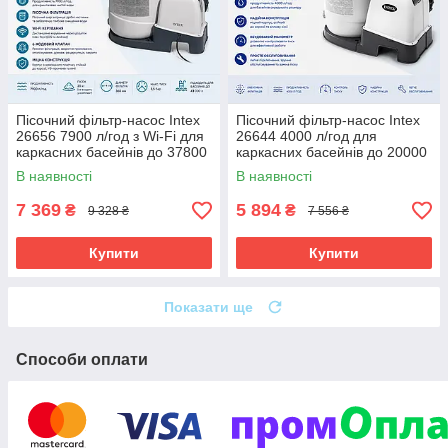
Пісочний фільтр-насос Intex
Пісочний фільтр-насос Intex
26656 7900 л/год з Wi-Fi для
26644 4000 л/год для
каркасних басейнів до 37800
каркасних басейнів до 20000
л
л
В наявності
В наявності
7 369
5 894
₴
₴
9 328 ₴
7 556 ₴
Купити
Купити
Показати ще
Способи оплати