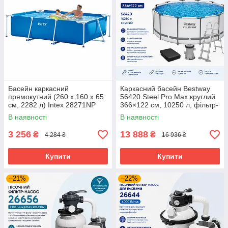
Басейн каркасний
Каркасний басейн Bestway
прямокутний (260 x 160 x 65
56420 Steel Pro Max круглий
см, 2282 л) Intex 28271NP
366×122 см, 10250 л, фільтр-
Синій
насос, сходи, тент, сірий
В наявності
В наявності
3 256
13 888
₴
₴
4 284 ₴
16 936 ₴
Купити
Купити
–21%
–22%