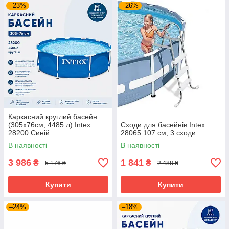
–23%
–26%
Каркасний круглий басейн
(305х76см, 4485 л) Intex
Сходи для басейнів Intex
28200 Синій
28065 107 см, 3 сходи
В наявності
В наявності
3 986
1 841
₴
₴
5 176 ₴
2 488 ₴
Купити
Купити
–24%
–18%