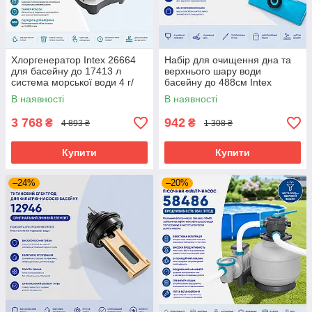
Хлоргенератор Intex 26664
Набір для очищення дна та
для басейну до 17413 л
верхнього шару води
система морської води 4 г/
басейну до 488см Intex
год
28002
В наявності
В наявності
3 768
942
₴
₴
4 893 ₴
1 308 ₴
Купити
Купити
–24%
–20%