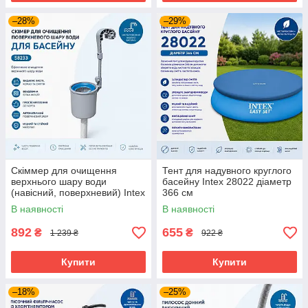
–28%
–29%
Скіммер для очищення
Тент для надувного круглого
верхнього шару води
басейну Intex 28022 діаметр
(навісний, поверхневий) Intex
366 см
58233
В наявності
В наявності
892
655
₴
₴
1 239 ₴
922 ₴
Купити
Купити
–18%
–25%