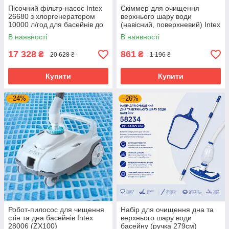
Пісочний фільтр-насос Intex
Скіммер для очищення
26680 з хлоргенератором
верхнього шару води
10000 л/год для басейнів до
(навісний, поверхневий) Intex
60000 л
28000
В наявності
В наявності
17 328
861
₴
₴
20 628 ₴
1 196 ₴
Купити
Купити
–24%
–26%
Робот-пилосос для чищення
Набір для очищення дна та
стін та дна басейнів Intex
верхнього шару води
28006 (ZX100)
басейну (ручка 279см)