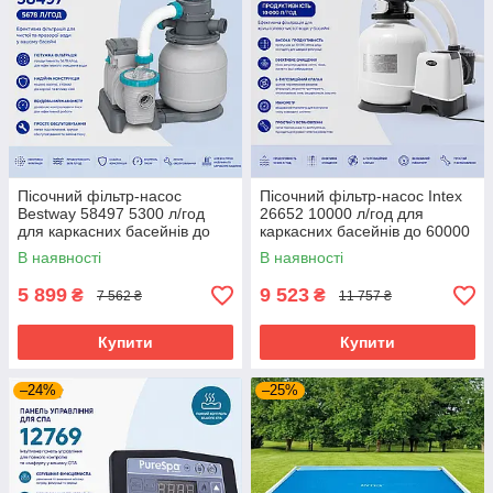
Пісочний фільтр-насос
Пісочний фільтр-насос Intex
Bestway 58497 5300 л/год
26652 10000 л/год для
для каркасних басейнів до
каркасних басейнів до 60000
42300 л
л
В наявності
В наявності
5 899
9 523
₴
₴
7 562 ₴
11 757 ₴
Купити
Купити
–24%
–25%