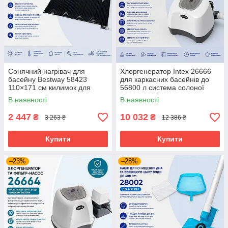
Сонячний нагрівач для
Хлоргенератор Intex 26666
басейну Bestway 58423
для каркасних басейнів до
110×171 см килимок для
56800 л система солоної
підігріву води
води 11 г/год
В наявності
В наявності
2 447
10 032
₴
₴
3 263 ₴
12 386 ₴
Купити
Купити
–23%
–28%