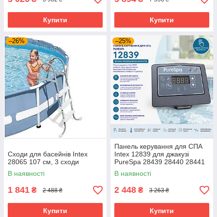
Купити
Купити
–26%
–25%
Панель керування для СПА
Сходи для басейнів Intex
Intex 12839 для джакузі
28065 107 см, 3 сходи
PureSpa 28439 28440 28441
28442
В наявності
В наявності
1 841
2 448
₴
₴
2 488 ₴
3 263 ₴
Купити
Купити