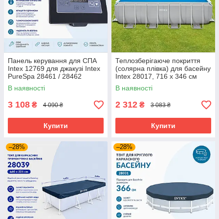
Панель керування для СПА
Теплозберігаюче покриття
Intex 12769 для джакузі Intex
(солярна плівка) для басейну
PureSpa 28461 / 28462
Intex 28017, 716 х 346 см
(для басейнів 732 х 366 см)
В наявності
В наявності
3 108
2 312
₴
₴
4 090 ₴
3 083 ₴
Купити
Купити
–28%
–28%