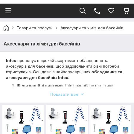
Товари та послуги
Аксесуари та хімія для басейнів
Аксесуари та хімія для басейнів
Intex
пропонує широкий асортимент обладнання та
аксесуарів для басейнів, щоб задовольнити різні потреби
користувачів. Ось деякі з найпопулярніших
обладнання та
аксесуари для басейнів Intex:
Фільтраційні системи
: Intex виробляє різні типи
фільтрційних систем, включно з пісочними фільтрами,
Показати все
карбонокерамічними картриджами та іншими. Вони
допомагають підтримувати чистоту води в басейні,
видаляючи забруднення та інші частинки.
Хімічні засоби для оброблення води
: Intex
пропонує різні хімічні продукти, як-от хлор, бром,
алгебрициди та pH-засоби, які допомагають
підтримувати баланс води в басейні та запобігати