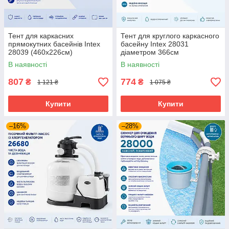
Тент для каркасних
Тент для круглого каркасного
прямокутних басейнів Intex
басейну Intex 28031
28039 (460x226см)
діаметром 366см
В наявності
В наявності
807
774
₴
₴
1 121 ₴
1 075 ₴
Купити
Купити
–16%
–28%