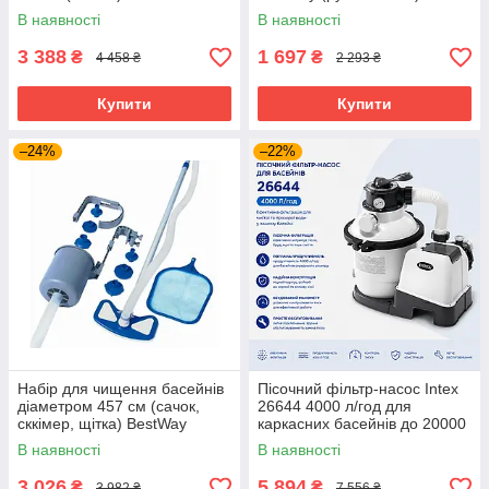
Bestway 58234
В наявності
В наявності
3 388
1 697
₴
₴
4 458 ₴
2 293 ₴
Купити
Купити
–24%
–22%
Набір для чищення басейнів
Пісочний фільтр-насос Intex
діаметром 457 см (сачок,
26644 4000 л/год для
сккімер, щітка) BestWay
каркасних басейнів до 20000
58237
л
В наявності
В наявності
3 026
5 894
₴
₴
3 982 ₴
7 556 ₴