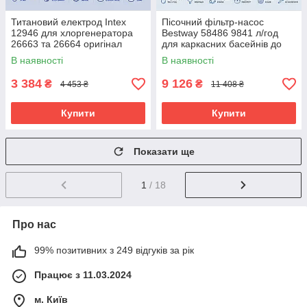
Титановий електрод Intex
Пісочний фільтр-насос
12946 для хлоргенератора
Bestway 58486 9841 л/год
26663 та 26664 оригінал
для каркасних басейнів до
60000 л
В наявності
В наявності
3 384
9 126
₴
₴
4 453 ₴
11 408 ₴
Купити
Купити
Показати ще
1
/ 18
Про нас
99% позитивних з 249 відгуків за рік
Працює з 11.03.2024
м. Київ