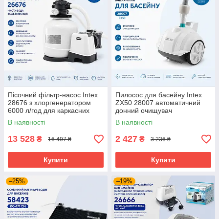
Пісочний фільтр-насос Intex
Пилосос для басейну Intex
28676 з хлоргенератором
ZX50 28007 автоматичний
6000 л/год для каркасних
донний очищувач
басейнів до 35000 л
В наявності
В наявності
13 528
2 427
₴
₴
16 497 ₴
3 236 ₴
Купити
Купити
–25%
–19%