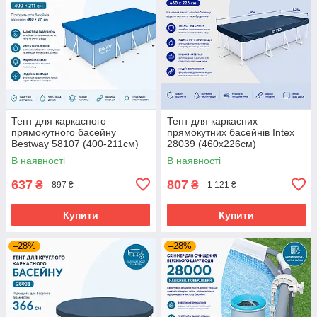
Тент для каркасного
Тент для каркасних
прямокутного басейну
прямокутних басейнів Intex
Bestway 58107 (400-211см)
28039 (460x226см)
В наявності
В наявності
637
807
₴
₴
897 ₴
1 121 ₴
Купити
Купити
–28%
–28%