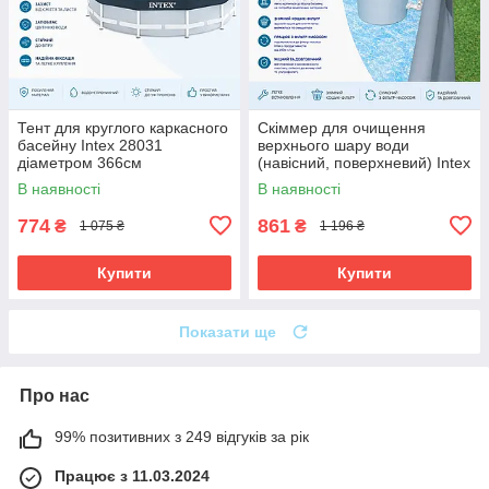
Тент для круглого каркасного
Скіммер для очищення
басейну Intex 28031
верхнього шару води
діаметром 366см
(навісний, поверхневий) Intex
28000
В наявності
В наявності
774
861
₴
₴
1 075 ₴
1 196 ₴
Купити
Купити
Показати ще
Про нас
99% позитивних з 249 відгуків за рік
Працює з 11.03.2024