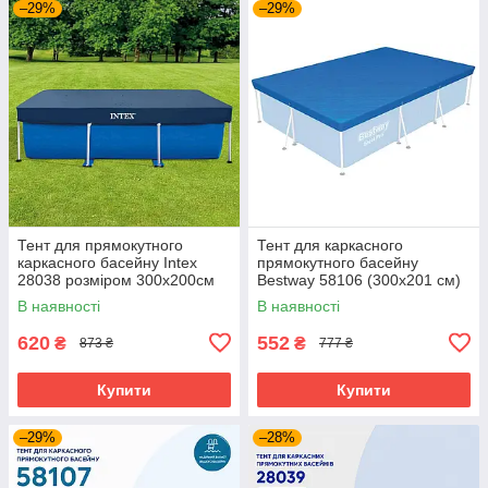
–29%
–29%
Тент для прямокутного
Тент для каркасного
каркасного басейну Intex
прямокутного басейну
28038 розміром 300х200см
Bestway 58106 (300x201 см)
В наявності
В наявності
620
552
₴
₴
873 ₴
777 ₴
Купити
Купити
–29%
–28%