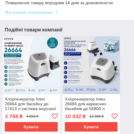
Повернення товару впродовж 14 днів за домовленістю
Всі умови повернення
Подібні товари компанії
Хлоргенератор Intex
Хлоргенератор Intex
26664 для басейну до
26666 для каркасних
17413 л система морської
басейнів до 56800 л
води 4 г/год
система солоної води 11 г/
3 768
10 032
₴
₴
4 893 ₴
12 386 ₴
год
Купити
Купити