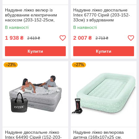
Надувне ліжко велюр із
Надувне ліжко двоспальне
вбудованим електричним
Intex 67770 Сірий (203-152-
насосом (203-152-25см,
33см) з вбудованим
USB-кабель) Bestway 6716S
електричним насосом
В наявності
В наявності
1 938
2 007
₴
₴
2 619 ₴
2 713 ₴
Купити
Купити
–23%
–27%
Надувне двоспальне ліжко
Надувне ліжко велюрова
Intex 64490 Сірий (152-203-
дитяча (168x107х25 см,