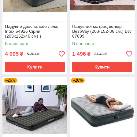
Надувне двоспальне ліжко
Надувний матрац велюр
Intex 64926 Сірий
BestWay (203-152-36 см.) BW
(203x152x46 см) з
67699
вбудованим електричним
В наявності
В наявності
насосом
4 005
1 496
₴
₴
5 201 ₴
2 049 ₴
Купити
Купити
–26%
–26%