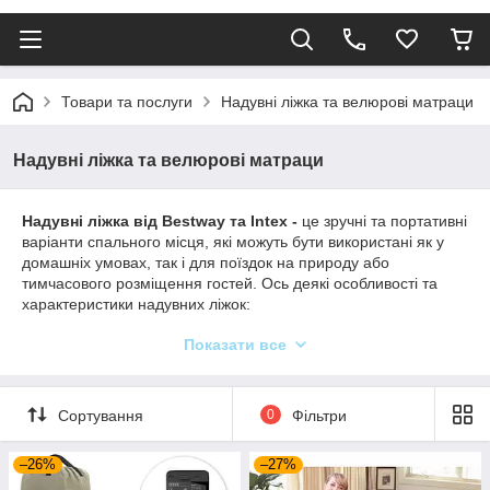
Товари та послуги
Надувні ліжка та велюрові матраци
Надувні ліжка та велюрові матраци
Надувні ліжка від Bestway та Intex -
це зручні та портативні
варіанти спального місця, які можуть бути використані як у
домашніх умовах, так і для поїздок на природу або
тимчасового розміщення гостей. Ось деякі особливості та
характеристики надувних ліжок:
Матеріал
: Надувні ліжка зазвичай виготовляються з
Показати все
міцного вінілу або PVC, який забезпечує стійкість і
довговічність. Деякі моделі можуть мати верхній шар із
м'якого флакону або велюру для збільшення
Сортування
0
Фільтри
комфорту.
Розміри
: Вони доступні в різних розмірах,
–26%
–27%
починаючи від односпальних і двоспальних варіантів
до king-size ліжок, що дає змогу вибрати відповідний