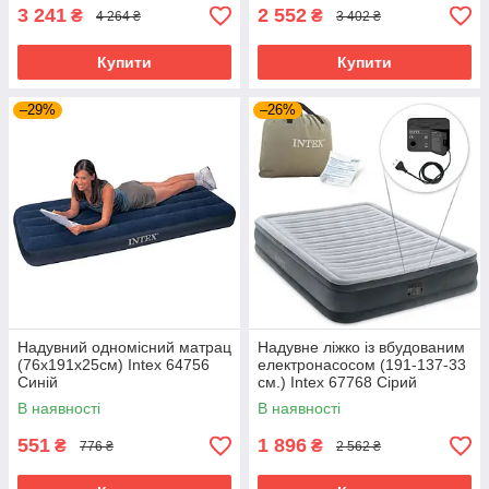
3 241
2 552
₴
₴
4 264 ₴
3 402 ₴
Купити
Купити
–29%
–26%
Надувний одномісний матрац
Надувне ліжко із вбудованим
(76х191х25см) Intex 64756
електронасосом (191-137-33
Синій
см.) Intex 67768 Сірий
В наявності
В наявності
551
1 896
₴
₴
776 ₴
2 562 ₴