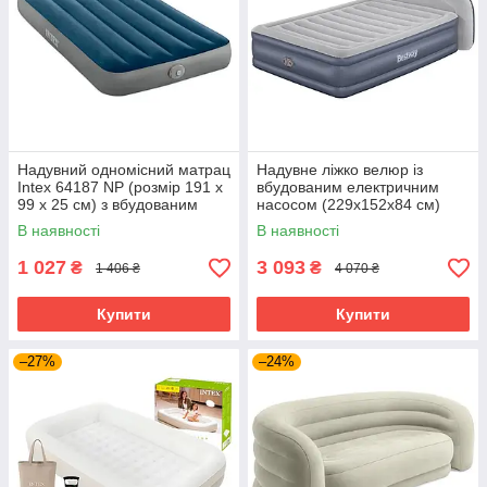
Надувний одномісний матрац
Надувне ліжко велюр із
Intex 64187 NP (розмір 191 x
вбудованим електричним
99 x 25 см) з вбудованим
насосом (229х152х84 см)
електричним насосом
Bestway 671BD
В наявності
В наявності
1 027
3 093
₴
₴
1 406 ₴
4 070 ₴
Купити
Купити
–27%
–24%