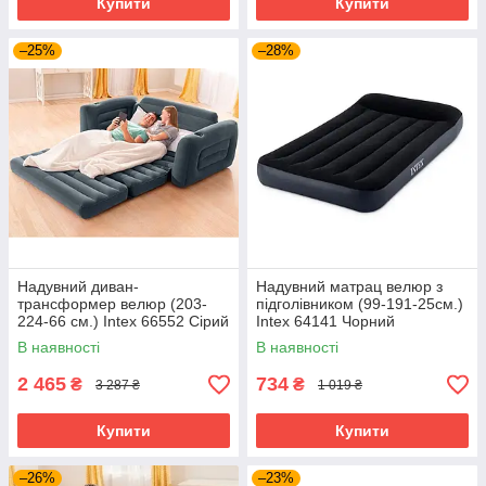
Купити
Купити
–25%
–28%
Надувний диван-
Надувний матрац велюр з
трансформер велюр (203-
підголівником (99-191-25см.)
224-66 см.) Intex 66552 Сірий
Intex 64141 Чорний
В наявності
В наявності
2 465
734
₴
₴
3 287 ₴
1 019 ₴
Купити
Купити
–26%
–23%