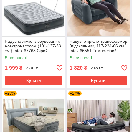
Загалом, як Bestway, так і Intex
пропонують якісні та зручні
надувні ліжка, які можуть бути корисні як для тимчасового
розміщення гостей, так і для подорожей і відпочинку на
природі.
Надувне ліжко із вбудованим
Надувне крісло-трансформер
електронасосом (191-137-33
(підсклянник, 117-224-66 см.)
см.) Intex 67768 Сірий
Intex 66551 Темно-сірий
В наявності
В наявності
1 999
1 820
₴
₴
2 701 ₴
2 459 ₴
Купити
Купити
–23%
–27%