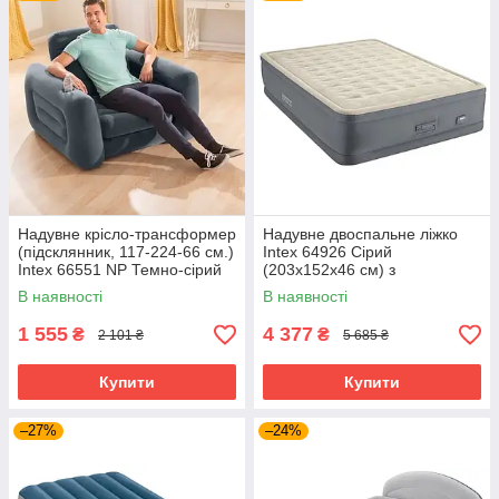
Надувне крісло-трансформер
Надувне двоспальне ліжко
(підсклянник, 117-224-66 см.)
Intex 64926 Сірий
Intex 66551 NP Темно-сірий
(203x152x46 см) з
вбудованим електричним
В наявності
В наявності
насосом
1 555
4 377
₴
₴
2 101 ₴
5 685 ₴
Купити
Купити
–27%
–24%