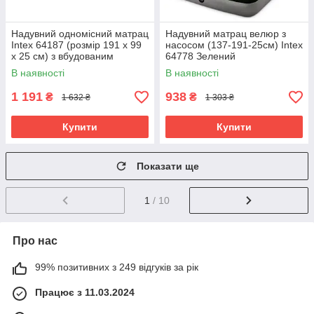
Надувний одномісний матрац
Надувний матрац велюр з
Intex 64187 (розмір 191 x 99
насосом (137-191-25см) Intex
x 25 см) з вбудованим
64778 Зелений
електричним насосом
В наявності
В наявності
1 191
938
₴
₴
1 632 ₴
1 303 ₴
Купити
Купити
Показати ще
1
/ 10
Про нас
99% позитивних з 249 відгуків за рік
Працює з 11.03.2024