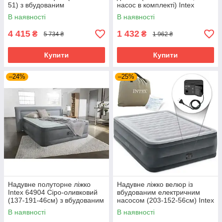
51) з вбудованим
насос в комплекті) Intex
електричним насосом
66810
В наявності
В наявності
4 415
1 432
₴
₴
5 734 ₴
1 962 ₴
Купити
Купити
–24%
–25%
Надувне полуторне ліжко
Надувне ліжко велюр із
Intex 64904 Сіро-оливковий
вбудованим електричним
(137-191-46см) з вбудованим
насосом (203-152-56см) Intex
електричним насосом
64418
В наявності
В наявності