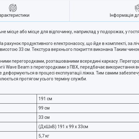
арактеристики
Інформація д
не місце або місце для відпочинку, наприклад у подорожах, у гостях
а рахунок продуктивного електронасосу, що йде в комплекті, за лі
висотою 33 см. Текстура верхнього покриття виконана Таким чином
чними перегородками, розташованими всередині каркасу. Перегоро
логії Wave Beam з перегородками з ПВХ, передбачає використання в
не деформуються в процесі експлуатації ліжка. Тим самим забезпеч
авлюється протягом усього терміну служби.
191 см
99 см
33 см
(ДxШxВ) 191 x 99 x 33см
5,7 кг