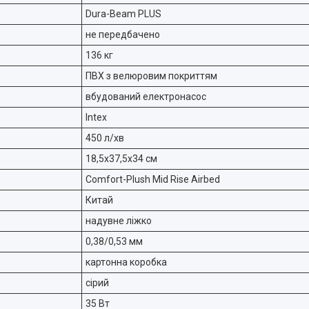
Dura-Beam PLUS
не передбачено
136 кг
ПВХ з велюровим покриттям
вбудований електронасос
Intex
450 л/хв
18,5х37,5х34 см
Comfort-Plush Mid Rise Airbed
Китай
надувне ліжко
0,38/0,53 мм
картонна коробка
сірий
35 Вт