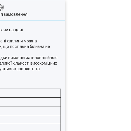
ля замовлення
 чи на дачі.
чені хвилини можна
, що постільна білизна не
дки виконані за інноваційною
еликої кількості високоміцних
ується жорсткість та