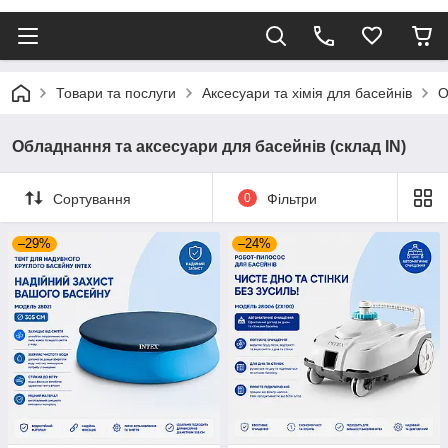
Товари та послуги
Аксесуари та хімія для басейнів
О
Обладнання та аксесуари для басейнів (склад IN)
Сортування
0
Фільтри
–29%
–24%