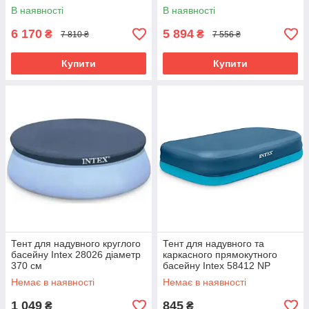
води) Intex 26668
В наявності
В наявності
6 170
5 894
₴
₴
7 810 ₴
7 556 ₴
Купити
Купити
Тент для надувного круглого
Тент для надувного та
басейну Intex 28026 діаметр
каркасного прямокутного
370 см
басейну Intex 58412 NP
розміром 305x183см
Немає в наявності
Немає в наявності
1 049
845
₴
₴