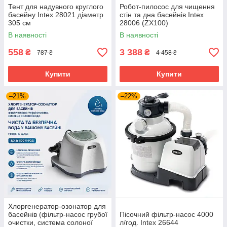
Тент для надувного круглого
Робот-пилосос для чищення
басейну Intex 28021 діаметр
стін та дна басейнів Intex
305 см
28006 (ZX100)
В наявності
В наявності
558
3 388
₴
₴
787 ₴
4 458 ₴
Купити
Купити
–21%
–22%
Хлоргенератор-озонатор для
басейнів (фільтр-насос грубої
Пісочний фільтр-насос 4000
очистки, система солоної
л/год. Intex 26644