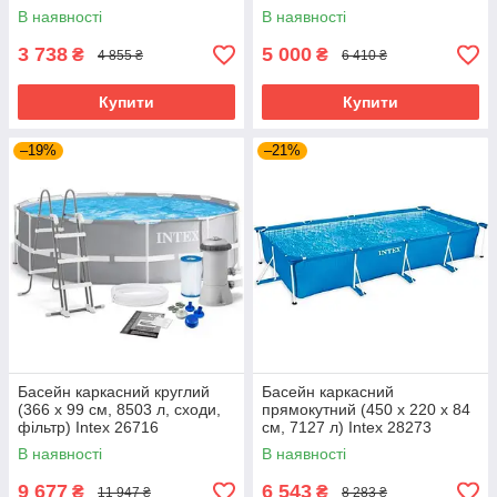
В наявності
В наявності
3 738
5 000
₴
₴
4 855 ₴
6 410 ₴
Купити
Купити
–19%
–21%
Басейн каркасний круглий
Басейн каркасний
(366 x 99 см, 8503 л, сходи,
прямокутний (450 x 220 x 84
фільтр) Intex 26716
см, 7127 л) Intex 28273
В наявності
В наявності
9 677
6 543
₴
₴
11 947 ₴
8 283 ₴