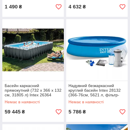
1 490
4 632
₴
₴
Басейн каркасний
Надувний безкаркасний
прямокутний (732 x 366 x 132
круглий басейн Intex 28132
см, 31805 л) Intex 26364
(366-76см, 5621 л, фільтр-
насос 230V) Синій
Немає в наявності
Немає в наявності
59 445
5 786
₴
₴