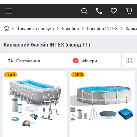
Товари та послуги
Басейни
Басейни INTEX
Карка
Каркасний басейн INTEX (склад TT)
Сортування
0
Фільтри
–15%
–16%