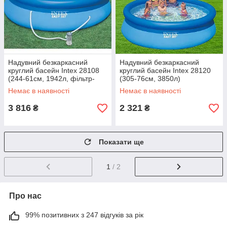
Надувний безкаркасний
Надувний безкаркасний
круглий басейн Intex 28108
круглий басейн Intex 28120
(244-61см, 1942л, фільтр-
(305-76см, 3850л)
насос) Синій
Немає в наявності
Немає в наявності
3 816
2 321
₴
₴
Показати ще
1
/ 2
Про нас
99% позитивних з 247 відгуків за рік