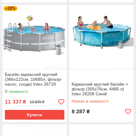
–18%
Басейн каркасний круглий
(366x122см, 10685л, фільтр-
насос, сходи) Intex 26718
Каркасний круглий басейн +
Сірий
фільтр (305х76см, 4485 л)
В наявності
Intex 28208 Синій
11 337
Немає в наявності
₴
13 825 ₴
8 287
₴
Купити