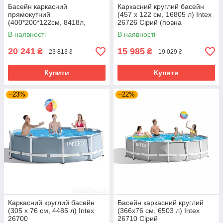
Басейн каркасний
Каркасний круглий басейн
прямокутний
(457 x 122 см, 16805 л) Intex
(400*200*122см, 8418л,
26726 Сірий (повна
фільтр, сходи) Intex 26790
комплектація)
В наявності
В наявності
Сірий
20 241
15 985
₴
₴
23 813 ₴
19 029 ₴
Купити
Купити
–23%
–22%
Каркасний круглий басейн
Басейн каркасний круглий
(305 x 76 см, 4485 л) Intex
(366x76 см, 6503 л) Intex
26700
26710 Сірий