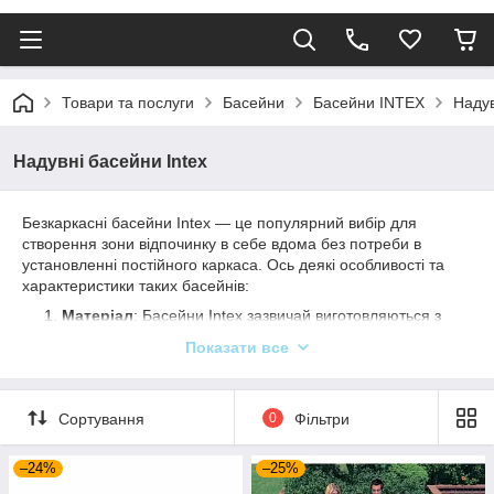
Товари та послуги
Басейни
Басейни INTEX
Надув
Надувні басейни Intex
Безкаркасні басейни Intex — це популярний вибір для
створення зони відпочинку в себе вдома без потреби в
установленні постійного каркаса. Ось деякі особливості та
характеристики таких басейнів:
Матеріал
: Басейни Intex зазвичай виготовляються з
міцного вінілу або PVC, який забезпечує довговічність і
Показати все
стійкість до впливу води та ультрафіолетового
випромінювання.
Дизайн
: Вони доступні в різних розмірах і формах,
Сортування
0
Фільтри
включно з круглими, овальними та прямокутними, що
дає змогу вибрати відповідний варіант залежно від
–24%
–25%
доступного простору та переваг.