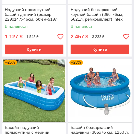
Надувний прямокутний
Надувний безкаркасний
басейн дитячий (розмір
круглий басейн (366-76см,
229х147х46см, об'єм-519л,
5621л, ремкомплект) Intex
ремкомплект) Intex 57181
28130 Блакитний
В наявності
В наявності
1 127
2 457
₴
₴
1 543 ₴
3 233 ₴
Купити
Купити
–26%
–23%
Басейн надувний
Басейн безкаркасний
прямокутний сімейний
надувний (305х76 см, 1250 л,