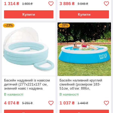
1 314
3 886
₴
₴
1 800 ₴
5 046 ₴
Купити
Купити
–23%
–28%
Басейн надувний із навісом
Басейн наливний круглий
дитячий (277х221х137 см,
сімейний (розміром 183-
знімний навіс і надувна
51см, об'єм: 886л,
ванночка для ніг, 830 л)
ремкомплект) Intex 28101
В наявності
В наявності
57195
4 074
1 037
₴
₴
5 291 ₴
1 440 ₴