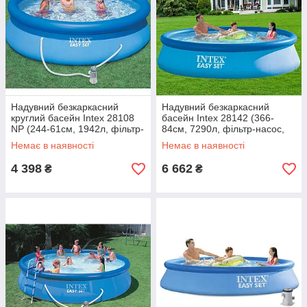
Надувний безкаркасний
Надувний безкаркасний
круглий басейн Intex 28108
басейн Intex 28142 (366-
NP (244-61см, 1942л, фільтр-
84см, 7290л, фільтр-насос,
насос) Синій
ремкомплект) Синій
Немає в наявності
Немає в наявності
4 398
6 662
₴
₴