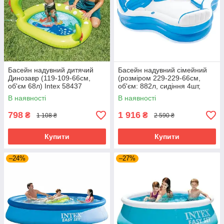
Басейн надувний дитячий
Басейн надувний сімейний
Динозавр (119-109-66см,
(розміром 229-229-66см,
об'єм 68л) Intex 58437
об'єм: 882л, сидіння 4шт,
підсклянники 2шт) Intex
В наявності
В наявності
56475
798
1 916
₴
₴
1 108 ₴
2 590 ₴
Купити
Купити
–24%
–27%