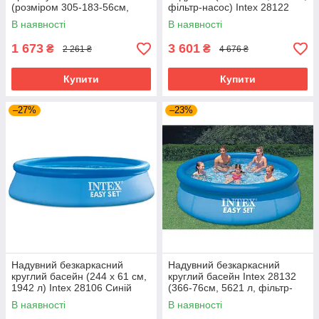
(розміром 305-183-56см,
фільтр-насос) Intex 28122
об'єм: 1050л, ремкомплект)
Синій
В наявності
В наявності
Intex 58484
1 673
3 601
₴
₴
2 261 ₴
4 676 ₴
Купити
Купити
–27%
–23%
Надувний безкаркасний
Надувний безкаркасний
круглий басейн (244 х 61 см,
круглий басейн Intex 28132
1942 л) Intex 28106 Синій
(366-76см, 5621 л, фільтр-
насос 230V) Синій
В наявності
В наявності