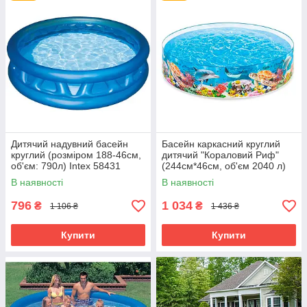
Дитячий надувний басейн
Басейн каркасний круглий
круглий (розміром 188-46см,
дитячий "Кораловий Риф"
об'єм: 790л) Intex 58431
(244см*46см, об'єм 2040 л)
Intex 58472
В наявності
В наявності
796
1 034
₴
₴
1 106 ₴
1 436 ₴
Купити
Купити