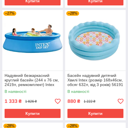
Купити
Купити
–27%
–28%
Надувний безкаркасний
Басейн надувний дитячий
круглий басейн (244 х 76 см,
Хвилі Intex (розмір 168x46см,
2419л, ремкомплект) Intex
обсяг 632л, від 3 років) 56191
28110 Синій
В наявності
В наявності
1 333
880
₴
₴
1 826 ₴
1 222 ₴
Купити
Купити
–28%
–28%