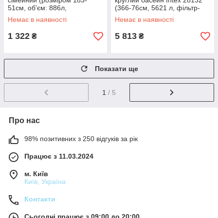
сімейний (розміром 183-
круглий басейн Intex 28132
51см, об'єм: 886л,
(366-76см, 5621 л, фільтр-
ремкомплект) Intex 28101 NP
насос 230V) Синій
Немає в наявності
Немає в наявності
1 322
5 813
₴
₴
Показати ще
1
/ 5
Про нас
98% позитивних з 250 відгуків за рік
Працює з 11.03.2024
м. Київ
Київ, Україна
Контакти
Сьогодні працює з 09:00 до 20:00