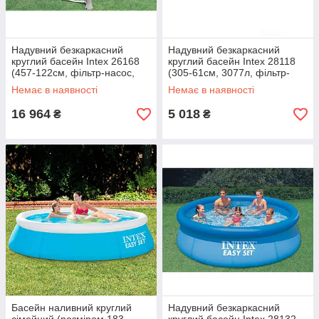
Надувний безкаркасний
Надувний безкаркасний
круглий басейн Intex 26168
круглий басейн Intex 28118
(457-122см, фільтр-насос,
(305-61см, 3077л, фільтр-
сходи, підстилка, тент) Синій
насосом 220V) Синій
Немає в наявності
Немає в наявності
16 964
5 018
₴
₴
Басейн наливний круглий
Надувний безкаркасний