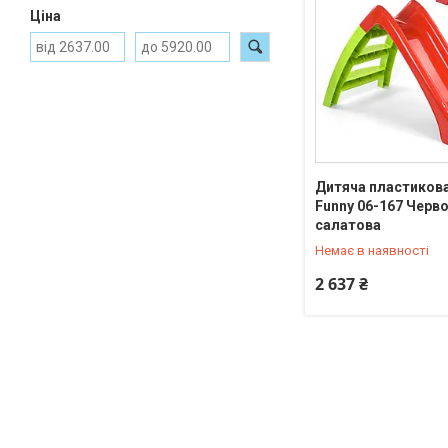
Ціна
Дитяча пластикова 
Funny 06-167 Черв
0 (800) 33-23-12
салатова
Немає в наявності
2 637 ₴