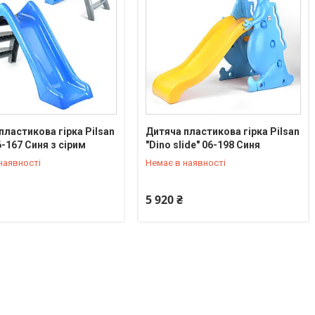
пластикова гірка Pilsan
Дитяча пластикова гірка Pilsan
6-167 Синя з сірим
"Dino slide" 06-198 Синя
33-23-12
0 (800) 33-23-12
наявності
Немає в наявності
5 920 ₴