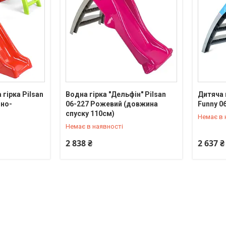
гірка Pilsan
Водна гірка "Дельфін" Pilsan
Дитяча 
оно-
06-227 Рожевий (довжина
Funny 0
0 (800) 33-23-12
0 (800) 
спуску 110см)
Немає в 
Немає в наявності
2 838 ₴
2 637 ₴