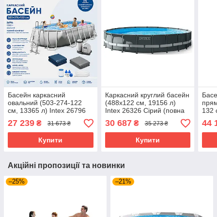
Басейн каркасний
Каркасний круглий басейн
Басе
овальний (503-274-122
(488x122 см, 19156 л)
прям
см, 13365 л) Intex 26796
Intex 26326 Сірий (повна
132 
Сірий (повна
комплектація)
2636
27 239
30 687
44 
₴
₴
31 673 ₴
35 273 ₴
комплектація)
комп
Купити
Купити
Акційні пропозиції та новинки
–25%
–21%