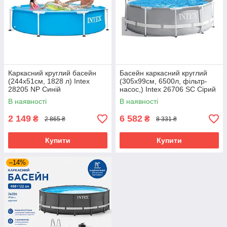
Каркасний круглий басейн
Басейн каркасний круглий
(244х51см, 1828 л) Intex
(305x99см, 6500л, фільтр-
28205 NP Синій
насос,) Intex 26706 SC Сірий
В наявності
В наявності
2 149
6 582
₴
₴
2 865 ₴
8 331 ₴
Купити
Купити
–14%