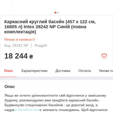
Каркасний круглий басейн (457 x 122 см,
16805 л) Intex 28242 NP Синій (повна
комплектація)
Немає в наявності
Код: 28242 NP
Роздріб
18 244
₴
Опис
Характеристики
Доставка
Оплата
Умови п
Опис
Якщо ви хочете урізноманітнити свій відпочинок у заміському
будинку, рекомендуємо вам придбати каркасний басейн.
Будівництво стаціонарних басейнів - це дорогий захід, а
надув
ні басейни легк
о зазнають пошкоджень. Щоб відпочинок