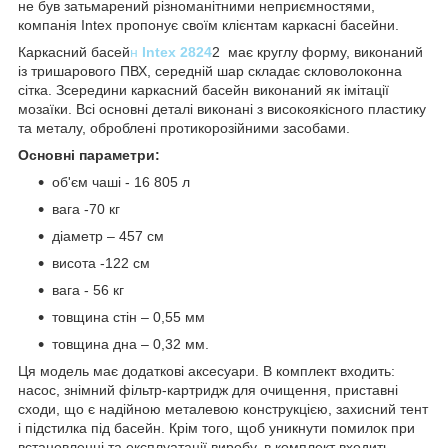
не був затьмарений різноманітними неприємностями,
компанія Intex пропонує своїм клієнтам каркасні басейни.
Каркасний басей
н
Intex 2824
2 має круглу форму, виконаний
із тришарового ПВХ, середній шар складає скловолоконна
сітка. Зсередини каркасний басейн виконаний як імітації
мозаїки. Всі основні деталі виконані з високоякісного пластику
та металу, оброблені протикорозійними засобами.
Основні параметри:
об'єм чаші - 16 805 л
вага -70 кг
діаметр – 457 см
висота -122 см
вага - 56 кг
товщина стін – 0,55 мм
товщина дна – 0,32 мм.
Ця модель має додаткові аксесуари. В комплект входить:
насос, знімний фільтр-картридж для очищення, приставні
сходи, що є надійною металевою конструкцією, захисний тент
і підстилка під басейн. Крім того, щоб уникнути помилок при
встановленні та експлуатації виробу, в комплект входить