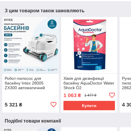
З цим товаром також замовляють
Робот-пилосос для
Хімія для дезінфекції
Ручн
басейну Intex 28005
басейну AquaDoctor Water
пило
ZX300 автоматичний
Shock O2
2862
очищувач дна та стінок
дна 
1 063
₴
1 477 ₴
5 321
4 3
₴
Купити
Подібні товари компанії