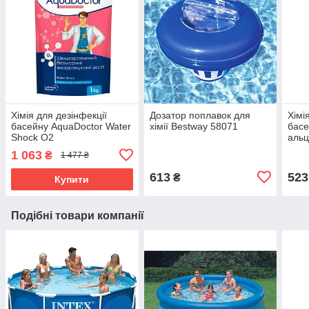
Хімія для дезінфекції
Дозатор поплавок для
Хімі
басейну AquaDoctor Water
хімії Bestway 58071
басе
Shock O2
альц
1 063
₴
1 477 ₴
613
523
₴
Купити
Подібні товари компанії