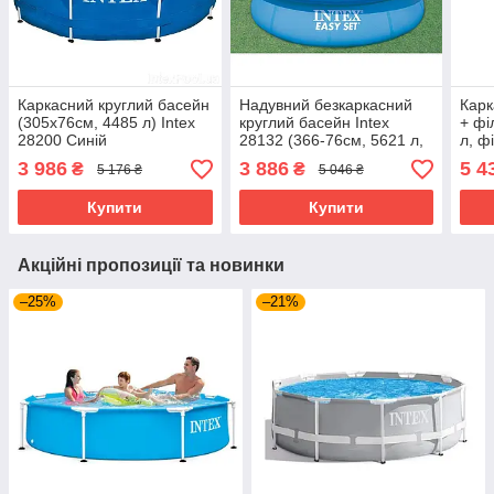
Каркасний круглий басейн
Надувний безкаркасний
Карк
(305х76см, 4485 л) Intex
круглий басейн Intex
+ фі
28200 Синій
28132 (366-76см, 5621 л,
л, ф
фільтр-насос 230V) Синій
2820
3 986
3 886
5 4
₴
₴
5 176 ₴
5 046 ₴
Купити
Купити
Акційні пропозиції та новинки
–25%
–21%