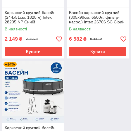
Каркасний круглий басейн
Басейн каркасний круглий
(244х51см, 1828 л) Intex
(305x99см, 6500л, фільтр-
28205 NP Синій
насос,) Intex 26706 SC Сірий
В наявності
В наявності
2 149
6 582
₴
₴
2 865 ₴
8 331 ₴
Купити
Купити
–14%
Каркасний круглий басейн