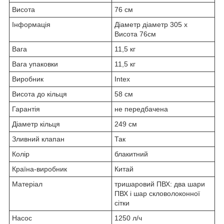
Висота
76 см
Інформація
Діаметр діаметр 305 x
Висота 76см
Вага
11,5 кг
Вага упаковки
11,5 кг
Виробник
Intex
Висота до кільця
58 см
Гарантія
не передбачена
Діаметр кільця
249 см
Зливний клапан
Так
Колір
блакитний
Країна-виробник
Китай
Матеріал
тришаровий ПВХ: два шари
ПВХ і шар скловолоконної
сітки
Насос
1250 л/ч