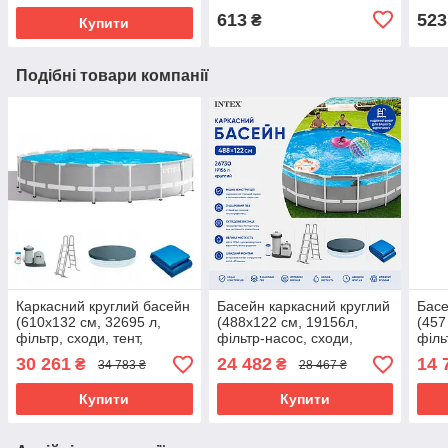
613
523
₴
Купити
Подібні товари компанії
Каркасний круглий басейн
Басейн каркасний круглий
Басе
(610x132 см, 32695 л,
(488x122 см, 19156л,
(457
фільтр, сходи, тент,
фільтр-насос, сходи,
філь
підстилка) Intex 26756
підстилка, тент) Intex
підс
30 261
24 482
14 
₴
₴
34 783 ₴
28 467 ₴
Сірий
26730 Сірий
Сині
Купити
Купити