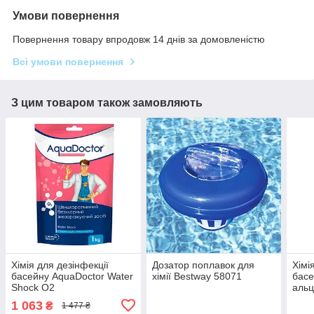
Умови повернення
Повернення товару впродовж 14 днів за домовленістю
Всі умови повернення
З цим товаром також замовляють
Хімія для дезінфекції
Дозатор поплавок для
Хімі
басейну AquaDoctor Water
хімії Bestway 58071
басе
Shock O2
альц
1 063
₴
1 477 ₴