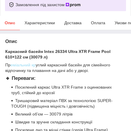
Замовлення під захистом
Опис
Характеристики
Доставка
Оплата
Умови п
Опис
Каркасний басейн Intex 26334 Ultra XTR Frame Pool
610×122 см (30079 л)
Пр
еміальний кр
углий каркасний басейн для сімейного
відпочинку та плавання на дачі або у дворі.
🔹 Переваги:
Посилений каркас Ultra XTR Frame з оцинкованих
труб, стійкий до корозії
Тришаровий матеріал ПВХ за технологією SUPER-
TOUGH (підвищена міцність і довговічність)
Великий об’єм — 30079 літрів
Швидке та зручне складання конструкції
Посилене дно та міцні стінки (серія Ultra Frame)