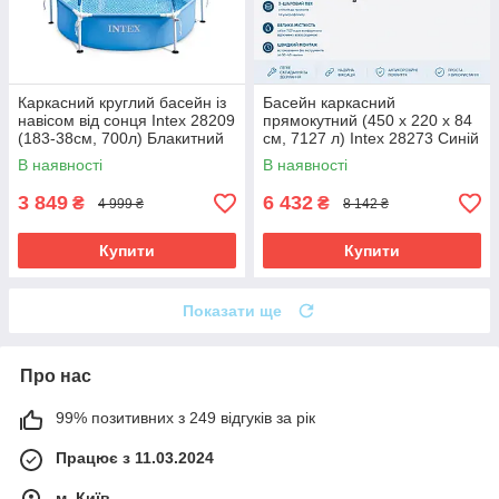
Каркасний круглий басейн із
Басейн каркасний
навісом від сонця Intex 28209
прямокутний (450 x 220 x 84
(183-38см, 700л) Блакитний
см, 7127 л) Intex 28273 Синій
В наявності
В наявності
3 849
6 432
₴
₴
4 999 ₴
8 142 ₴
Купити
Купити
Показати ще
Про нас
99% позитивних з 249 відгуків за рік
Працює з 11.03.2024
м. Київ