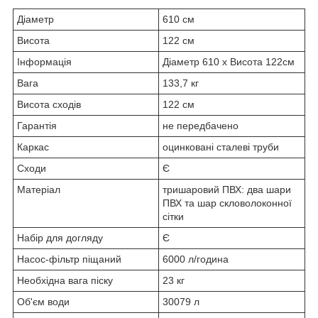
Діаметр
610 см
Висота
122 см
Інформація
Діаметр 610 x Висота 122см
Вага
133,7 кг
Висота сходів
122 см
Гарантія
не передбачено
Каркас
оцинковані сталеві труби
Сходи
Є
Матеріал
тришаровий ПВХ: два шари
ПВХ та шар скловолоконної
сітки
Набір для догляду
Є
Насос-фільтр піщаний
6000 л/година
Необхідна вага піску
23 кг
Об'єм води
30079 л