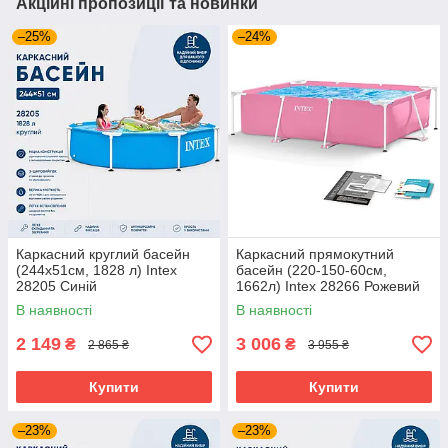
Акційні пропозиції та новинки
–25%
–24%
Каркасний круглий басейн
Каркасний прямокутний
(244х51см, 1828 л) Intex
басейн (220-150-60см,
28205 Синій
1662л) Intex 28266 Рожевий
В наявності
В наявності
2 149
3 006
₴
₴
2 865 ₴
3 955 ₴
Купити
Купити
–23%
–23%