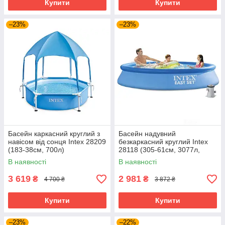
Купити
Купити
–23%
–23%
Басейн каркасний круглий з
Басейн надувний
навісом від сонця Intex 28209
безкаркасний круглий Intex
(183-38см, 700л)
28118 (305-61см, 3077л,
220V фільтр-насосом) Синій
В наявності
В наявності
3 619
2 981
₴
₴
4 700 ₴
3 872 ₴
Купити
Купити
–23%
–22%