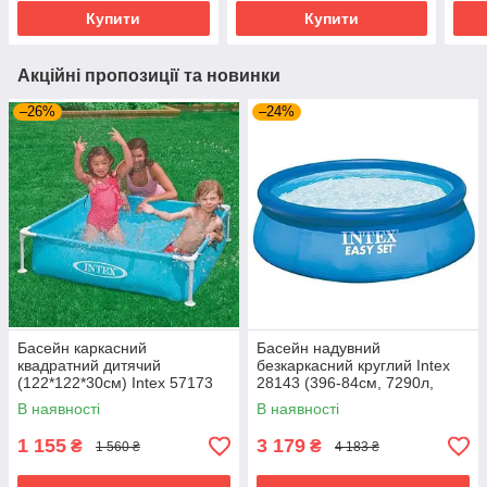
Купити
Купити
Акційні пропозиції та новинки
–26%
–24%
Басейн каркасний
Басейн надувний
квадратний дитячий
безкаркасний круглий Intex
(122*122*30см) Intex 57173
28143 (396-84см, 7290л,
Блакитний
ремкомплект) Синій
В наявності
В наявності
1 155
3 179
₴
₴
1 560 ₴
4 183 ₴