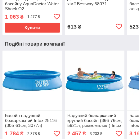
басейну AquaDoctor Water
хімії Bestway 58071
басе
Shock O2
альц
1 063
₴
1 477 ₴
613
523
₴
Купити
Подібні товари компанії
Басейн надувний
Надувний безкаркасний
Басе
безкаркасний Intex 28116
круглий басейн (366-76см,
безк
(305-61см, 3077л)
5621л, ремкомплект) Intex
Inte
28130 Блакитний
3077
1 784
2 457
3 1
₴
₴
2 378 ₴
3 233 ₴
насо