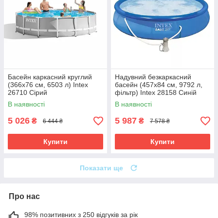
Басейн каркасний круглий
Надувний безкаркасний
(366x76 см, 6503 л) Intex
басейн (457х84 см, 9792 л,
26710 Сірий
фільтр) Intex 28158 Синій
В наявності
В наявності
5 026
5 987
₴
₴
6 444 ₴
7 578 ₴
Купити
Купити
Показати ще
Про нас
98% позитивних з 250 відгуків за рік