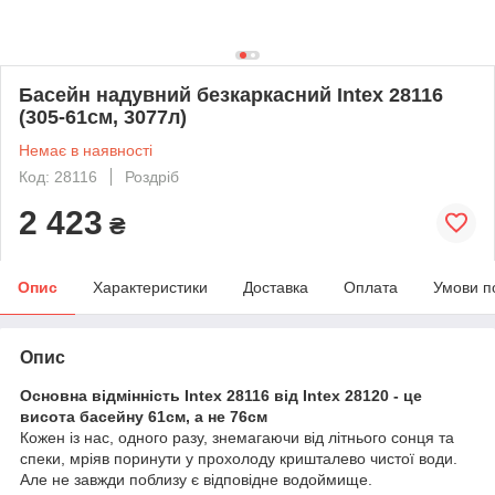
Басейн надувний безкаркасний Intex 28116
(305-61см, 3077л)
Немає в наявності
Код: 28116
Роздріб
2 423
₴
Опис
Характеристики
Доставка
Оплата
Умови п
Опис
Основна відмінність Intex 28116 від Intex 28120 - це
висота басейну 61см, а не 76см
Кожен із нас, одного разу, знемагаючи від літнього сонця та
спеки, мріяв поринути у прохолоду кришталево чистої води.
Але не завжди поблизу є відповідне водоймище.