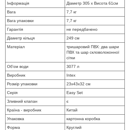
Інформація
Діаметр 305 x Висота 61см
Вага
7,7 кг
Вага упаковки
7,7 кг
Гарантія
не передбачено
Діаметр кільця
249 см
Матеріал
тришаровий ПВХ: два шари
ПВХ та шар скловолоконної
сітки
Об'єм води
3077 л
Виробник
Intex
Розмір упаковки
23x43x32 см
Серія
Easy Set
Зливний клапан
є
Країна - виробник
Китай
Упаковка
картонна коробка
Форма
Круглий