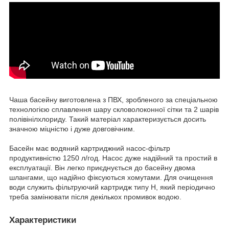
Чаша басейну виготовлена з ПВХ, зробленого за спеціальною
технологією сплавлення шару скловолоконної сітки та 2 шарів
полівінілхлориду. Такий матеріал характеризується досить
значною міцністю і дуже довговічним.
Басейн має водяний картриджний насос-фільтр
продуктивністю 1250 л/год. Насос дуже надійний та простий в
експлуатації. Він легко приєднується до басейну двома
шлангами, що надійно фіксуються хомутами. Для очищення
води служить фільтруючий картридж типу H, який періодично
треба замінювати після декількох промивок водою.
Характеристики