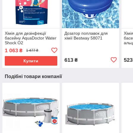
Хімія для дезінфекції
Дозатор поплавок для
Хімі
басейну AquaDoctor Water
хімії Bestway 58071
басе
Shock O2
альц
1 063
₴
1 477 ₴
613
523
₴
Купити
Подібні товари компанії