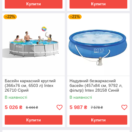
Купити
Купити
–22%
–21%
Басейн каркасний круглий
Надувний безкаркасний
(366x76 см, 6503 л) Intex
басейн (457х84 см, 9792 л,
26710 Сірий
фільтр) Intex 28158 Синій
В наявності
В наявності
5 026
5 987
₴
₴
6 444 ₴
7 578 ₴
Купити
Купити