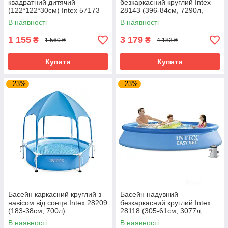
квадратний дитячий
безкаркасний круглий Intex
(122*122*30см) Intex 57173
28143 (396-84см, 7290л,
Блакитний
ремкомплект) Синій
В наявності
В наявності
1 155
3 179
₴
₴
1 560 ₴
4 183 ₴
Купити
Купити
–23%
–23%
Басейн каркасний круглий з
Басейн надувний
навісом від сонця Intex 28209
безкаркасний круглий Intex
(183-38см, 700л)
28118 (305-61см, 3077л,
220V фільтр-насосом) Синій
В наявності
В наявності