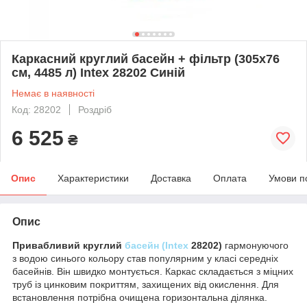
Каркасний круглий басейн + фільтр (305x76
см, 4485 л) Intex 28202 Синій
Немає в наявності
Код: 28202
Роздріб
6 525
₴
Опис
Характеристики
Доставка
Оплата
Умови п
Опис
Привабливий круглий
басейн (Intex
28202)
гармонуючого
з водою синього кольору став популярним у класі середніх
басейнів. Він швидко монтується. Каркас складається з міцних
труб із цинковим покриттям, захищених від окислення. Для
встановлення потрібна очищена горизонтальна ділянка.