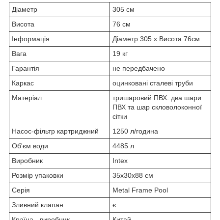
Діаметр
305 см
Висота
76 см
Інформація
Діаметр 305 x Висота 76см
Вага
19 кг
Гарантія
не передбачено
Каркас
оцинковані сталеві труби
Матеріал
тришаровий ПВХ: два шари
ПВХ та шар скловолоконної
сітки
Насос-фільтр картриджний
1250 л/година
Об'єм води
4485 л
Виробник
Intex
Розмір упаковки
35x30x88 см
Серія
Metal Frame Pool
Зливний клапан
є
Країна - виробник
Китай