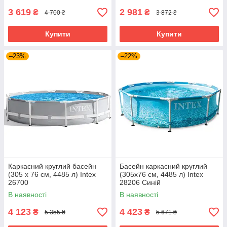
3 619
2 981
₴
₴
4 700 ₴
3 872 ₴
Купити
Купити
–23%
–22%
Каркасний круглий басейн
Басейн каркасний круглий
(305 x 76 см, 4485 л) Intex
(305x76 см, 4485 л) Intex
26700
28206 Синій
В наявності
В наявності
4 123
4 423
₴
₴
5 355 ₴
5 671 ₴