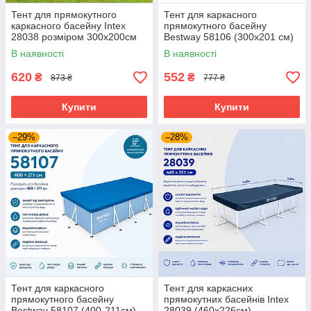
Тент для прямокутного
Тент для каркасного
каркасного басейну Intex
прямокутного басейну
28038 розміром 300х200см
Bestway 58106 (300x201 см)
В наявності
В наявності
620
552
₴
₴
873 ₴
777 ₴
Купити
Купити
–29%
–28%
Тент для каркасного
Тент для каркасних
прямокутного басейну
прямокутних басейнів Intex
Bestway 58107 (400-211см)
28039 (460x226см)