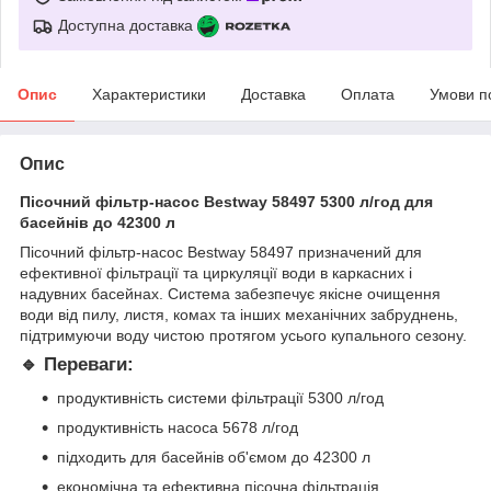
Доступна доставка
Опис
Характеристики
Доставка
Оплата
Умови п
Опис
Пісочний фільтр-насос Bestway 58497 5300 л/год для
басейнів до 42300 л
Пісочний фільтр-насос Bestway 58497 призначений для
ефективної фільтрації та циркуляції води в каркасних і
надувних басейнах. Система забезпечує якісне очищення
води від пилу, листя, комах та інших механічних забруднень,
підтримуючи воду чистою протягом усього купального сезону.
🔹 Переваги:
продуктивність системи фільтрації 5300 л/год
продуктивність насоса 5678 л/год
підходить для басейнів об'ємом до 42300 л
економічна та ефективна пісочна фільтрація