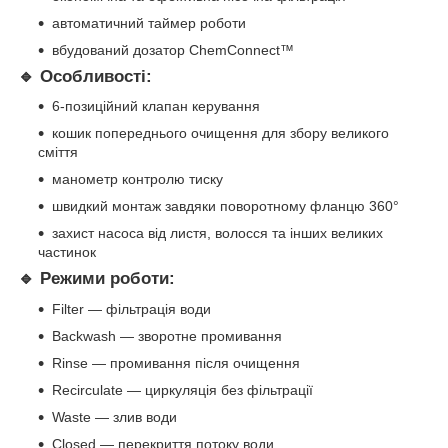
автоматичний таймер роботи
вбудований дозатор ChemConnect™
🔹 Особливості:
6-позиційний клапан керування
кошик попереднього очищення для збору великого
сміття
манометр контролю тиску
швидкий монтаж завдяки поворотному фланцю 360°
захист насоса від листя, волосся та інших великих
частинок
🔹 Режими роботи:
Filter — фільтрація води
Backwash — зворотне промивання
Rinse — промивання після очищення
Recirculate — циркуляція без фільтрації
Waste — злив води
Closed — перекриття потоку води