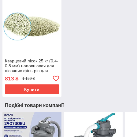
Кварцовий пісок 25 кг (0,4-
0,8 мм) наповнювач для
пісочних фільтрів для
басейнів Aquadoctor
813
₴
1 129 ₴
016630
Купити
Подібні товари компанії