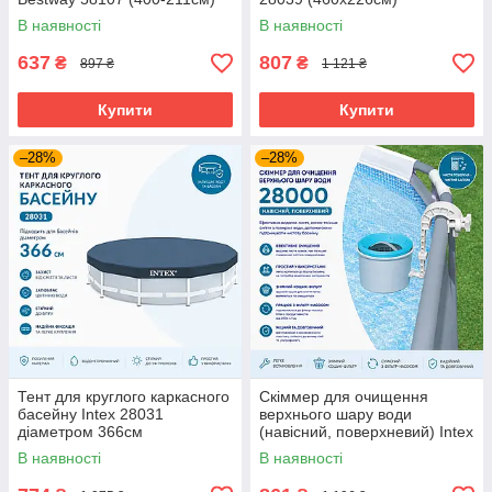
В наявності
В наявності
637
807
₴
₴
897 ₴
1 121 ₴
Купити
Купити
–28%
–28%
Тент для круглого каркасного
Скіммер для очищення
басейну Intex 28031
верхнього шару води
діаметром 366см
(навісний, поверхневий) Intex
28000
В наявності
В наявності