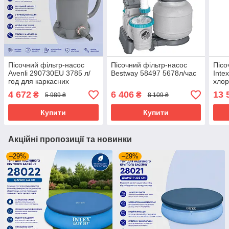
Пісочний фільтр-насос
Пісочний фільтр-насос
Пісо
Avenli 290730EU 3785 л/
Bestway 58497 5678л/час
Inte
год для каркасних
хлор
басейнів до 25000 л
год 
4 672
6 406
13 
₴
₴
5 989 ₴
8 109 ₴
басе
Купити
Купити
Акційні пропозиції та новинки
–29%
–29%