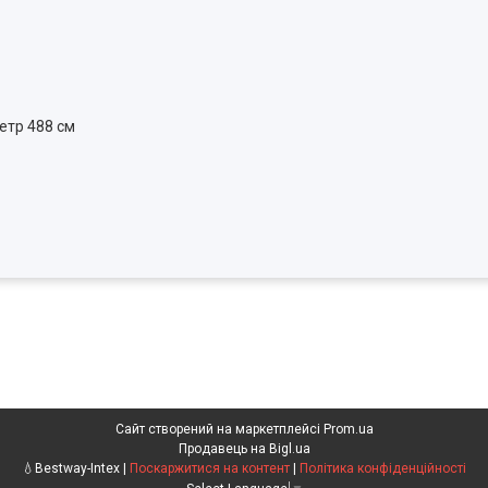
метр 488 см
Сайт створений на маркетплейсі
Prom.ua
Продавець на Bigl.ua
💧Bestway-Intex |
Поскаржитися на контент
|
Політика конфіденційності