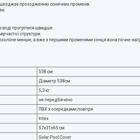
ерешкоджає проходженню сонячних променів.
ні.
 воді прогрітися швидше.
ірчастої структури.
а охолоне менше, а вже з першими променями сонця вона почне нагр
538 см
Діаметр 538см
5,3 кг
не передбачено
ПВХ з осередками повітря
Intex
57x31x65 см
Solar Pool Cover