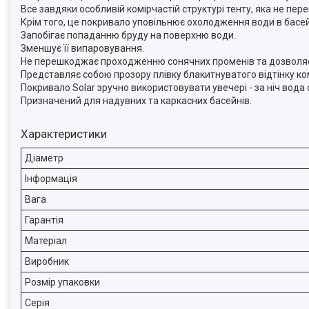
Все завдяки особливій комірчастій структурі тенту, яка не п
Крім того, це покривало уповільнює охолодження води в басей
Запобігає попаданню бруду на поверхню води.
Зменшує її випаровування.
Не перешкоджає проходженню сонячних променів та дозволяє
Представляє собою прозору плівку блакитнуватого відтінку ком
Покривало Solar зручно використовувати увечері - за ніч вод
Призначений для надувних та каркасних басейнів.
Характеристики
Діаметр
Інформація
Вага
Гарантія
Матеріал
Виробник
Розмір упаковки
Серія