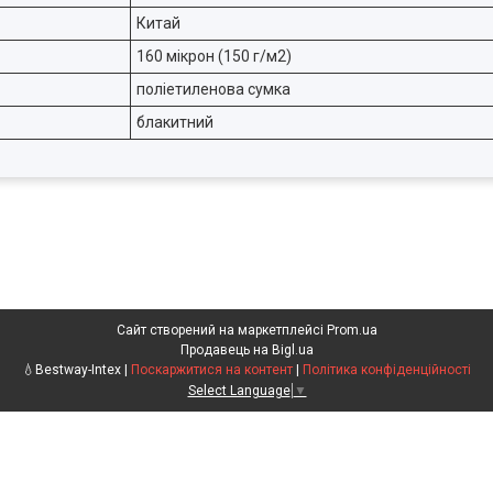
Китай
160 мікрон (150 г/м2)
поліетиленова сумка
блакитний
Сайт створений на маркетплейсі
Prom.ua
Продавець на Bigl.ua
💧Bestway-Intex |
Поскаржитися на контент
|
Політика конфіденційності
Select Language
▼