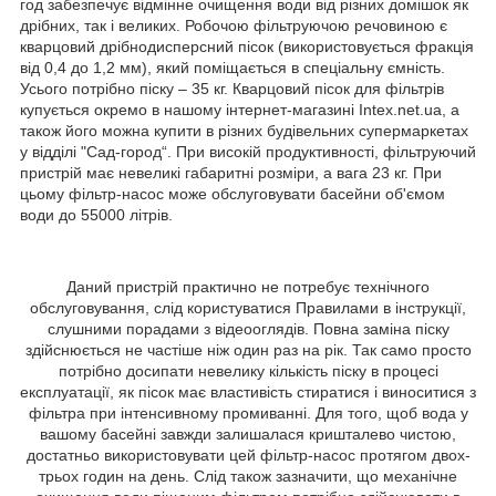
год забезпечує відмінне очищення води від різних домішок як
дрібних, так і великих. Робочою фільтруючою речовиною є
кварцовий дрібнодисперсний пісок (використовується фракція
від 0,4 до 1,2 мм), який поміщається в спеціальну ємність.
Усього потрібно піску – 35 кг. Кварцовий пісок для фільтрів
купується окремо в нашому інтернет-магазині Intex.net.ua, а
також його можна купити в різних будівельних супермаркетах
у відділі "Сад-город“. При високій продуктивності, фільтруючий
пристрій має невеликі габаритні розміри, а вага 23 кг. При
цьому фільтр-насос може обслуговувати басейни об'ємом
води до 55000 літрів.
Даний пристрій практично не потребує технічного
обслуговування, слід користуватися Правилами в інструкції,
слушними порадами з відеооглядів. Повна заміна піску
здійснюється не частіше ніж один раз на рік. Так само просто
потрібно досипати невелику кількість піску в процесі
експлуатації, як пісок має властивість стиратися і виноситися з
фільтра при інтенсивному промиванні. Для того, щоб вода у
вашому басейні завжди залишалася кришталево чистою,
достатньо використовувати цей фільтр-насос протягом двох-
трьох годин на день. Слід також зазначити, що механічне