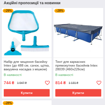
Акційні пропозиції та новинки
–29%
–28%
Набір для чищення басейну
Тент для каркасних
Intex (до 488 см, сачок, щітка,
прямокутних басейнів Intex
вакуумна насадка з мішком)
28039 (460x226см)
29056
В наявності
В наявності
744
814
₴
₴
1 047 ₴
1 131 ₴
Купити
Купити
–28%