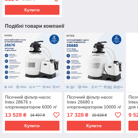
016630
Купити
Подібні товари компанії
Пісочний фільтр-насос
Пісочний фільтр-насос
Пісо
Intex 28676 з
Intex 26680 з
Inte
хлоргенератором 6000 л/
хлоргенератором 10000 л/
для 
год для каркасних
год для басейнів до 60000
6000
13 528
17 328
9 5
₴
₴
16 497 ₴
20 628 ₴
басейнів до 35000 л
л
Купити
Купити