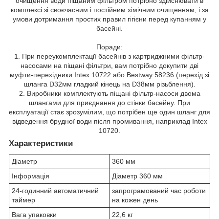
очищення води піщаним фільтром потрібно здійснювати в
комплексі зі своєчасним і постійним хімічним очищенням, і за
умови дотримання простих правил гігієни перед купанням у
басейні.
Поради:
1. При переукомплектації басейнів з картриджними фільтр-
насосами на піщані фільтри, вам потрібно докупити дві
муфти-перехідники Intex 10722 або Bestway 58236 (перехід зі
шланга D32мм гладкий кінець на D38мм різьблення).
2. Виробники комплектують піщані фільтр-насоси двома
шлангами для приєднання до стінки басейну. При
експлуатації стає зрозумілим, що потрібен ще один шланг для
відведення брудної води після промивання, наприклад Intex
10720.
Характеристики
Діаметр
360 мм
Інформація
Діаметр 360 мм
24-годинний автоматичний
запрограмований час роботи
таймер
на кожен день
Вага упаковки
22,6 кг