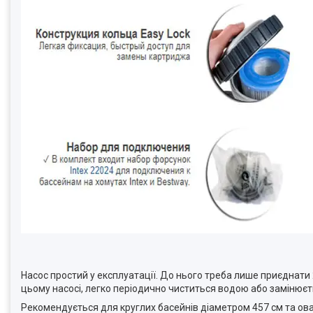
Насос простий у експлуатації. До нього треба лише приєднати
цьому насосі, легко періодично чиститься водою або замінюєт
Рекомендується для круглих басейнів діаметром 457 см та ов