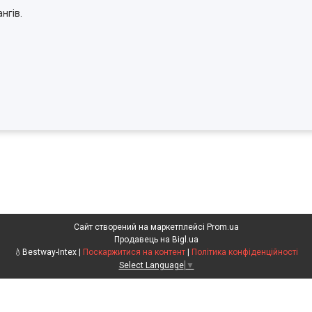
нгів.
Сайт створений на маркетплейсі
Prom.ua
Продавець на Bigl.ua
💧Bestway-Intex |
Поскаржитися на контент
|
Політика конфіденційності
Select Language
▼