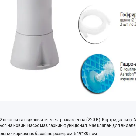
 2 шланги та підключити електроживлення (220 В). Картридж типу А
ься на новий. Насос має гарний функціонал, має клапан для видале
альних каркасних басейнів розміром 549*305 см.