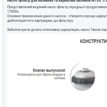
Насос-фільтр для наливних та каркасних басейнів INTEX
зі 
Представлений водяний насос-фільтр середньої продуктивнос
17000л.
Основне призначення даного насоса - створити хорошу циркул
дрібнопористого картриджа, що фільтрує.
Забезпечуючи досить інтенсивну циркуляцію, насос Також спр