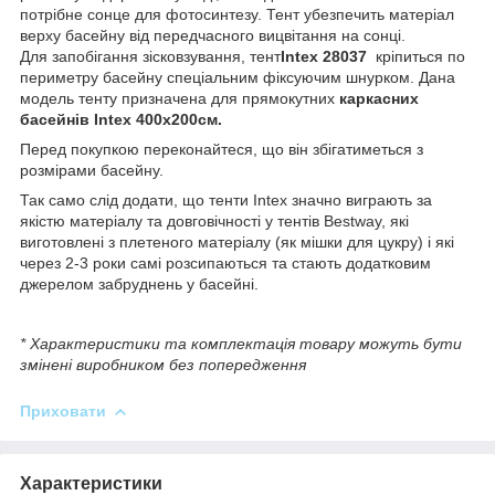
потрібне сонце для фотосинтезу. Тент убезпечить матеріал
верху басейну від передчасного вицвітання на сонці.
Для запобігання зісковзування, тент
Intex 28037
кріпиться по
периметру басейну спеціальним фіксуючим шнурком. Дана
модель тенту призначена для прямокутних
каркасних
басейнів Intex 400х200см.
Перед покупкою переконайтеся, що він збігатиметься з
розмірами басейну.
Так само слід додати, що тенти Intex значно виграють за
якістю матеріалу та довговічності у тентів Bestway, які
виготовлені з плетеного матеріалу (як мішки для цукру) і які
через 2-3 роки самі розсипаються та стають додатковим
джерелом забруднень у басейні.
* Характеристики та комплектація товару можуть бути
змінені виробником без попередження
Приховати
Характеристики