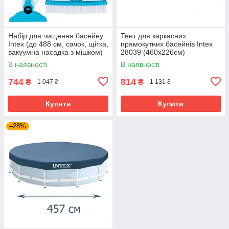
Набір для чищення басейну
Тент для каркасних
Intex (до 488 см, сачок, щітка,
прямокутних басейнів Intex
вакуумна насадка з мішком)
28039 (460x226см)
29056
В наявності
В наявності
744
814
₴
₴
1 047 ₴
1 131 ₴
Купити
Купити
–28%