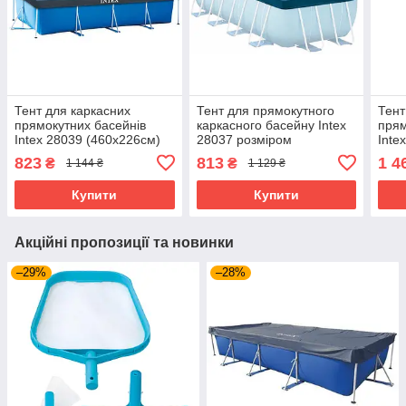
Тент для каркасних
Тент для прямокутного
Тент
прямокутних басейнів
каркасного басейну Intex
прям
Intex 28039 (460x226см)
28037 розміром
Inte
400х200см
823
813
1 4
₴
₴
1 144 ₴
1 129 ₴
Купити
Купити
Акційні пропозиції та новинки
–29%
–28%