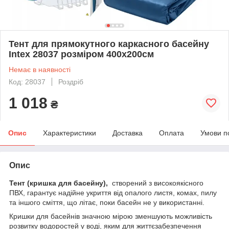
Тент для прямокутного каркасного басейну
Intex 28037 розміром 400х200см
Немає в наявності
Код: 28037
Роздріб
1 018
₴
Опис
Характеристики
Доставка
Оплата
Умови п
Опис
Тент (кришка для басейну),
створений з високоякісного
ПВХ, гарантує надійне укриття від опалого листя, комах, пилу
та іншого сміття, що літає, поки басейн не у використанні.
Кришки для басейнів значною мірою зменшують можливість
розвитку водоростей у воді, яким для життєзабезпечення