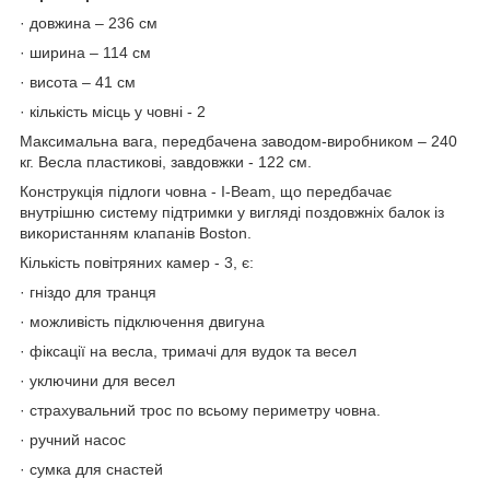
· довжина – 236 см
· ширина – 114 см
· висота – 41 см
· кількість місць у човні - 2
Максимальна вага, передбачена заводом-виробником – 240
кг. Весла пластикові, завдовжки - 122 см.
Конструкція підлоги човна - I-Beam, що передбачає
внутрішню систему підтримки у вигляді поздовжніх балок із
використанням клапанів Boston.
Кількість повітряних камер - 3, є:
· гніздо для транця
· можливість підключення двигуна
· фіксації на весла, тримачі для вудок та весел
· уключини для весел
· страхувальний трос по всьому периметру човна.
· ручний насос
· сумка для снастей