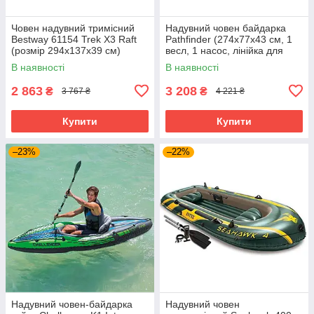
Човен надувний тримісний
Надувний човен байдарка
Bestway 61154 Trek X3 Raft
Pathfinder (274х77х43 см, 1
(розмір 294x137x39 см)
весл, 1 насос, лінійка для
буксирування, надувна
В наявності
В наявності
спинка) 34176 Зелена
2 863
3 208
₴
₴
3 767 ₴
4 221 ₴
Купити
Купити
–23%
–22%
Надувний човен-байдарка
Надувний човен