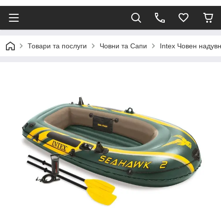
Товари та послуги
Човни та Сапи
Intex Човен надув