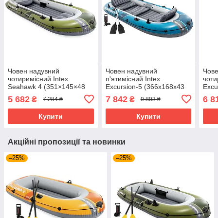
Човен надувний
Човен надувний
Чове
чотиримісний Intex
п'ятимісний Intex
чоти
Seahawk 4 (351×145×48
Excursion-5 (366х168х43
Excu
см, весла, насос) 66334
см, весла, насос) 66325
см, 
5 682
7 842
6 8
₴
₴
7 284 ₴
9 803 ₴
Зелений
Синій
Сині
Купити
Купити
Акційні пропозиції та новинки
–25%
–25%