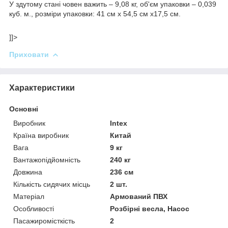
У здутому стані човен важить – 9,08 кг, об'єм упаковки – 0,039
куб. м., розміри упаковки: 41 см х 54,5 см х17,5 см.
]]>
Приховати
Характеристики
Основні
Виробник
Intex
Країна виробник
Китай
Вага
9 кг
Вантажопідйомність
240 кг
Довжина
236 см
Кількість сидячих місць
2 шт.
Матеріал
Армований ПВХ
Особливості
Розбірні весла, Насос
Пасажиромісткість
2