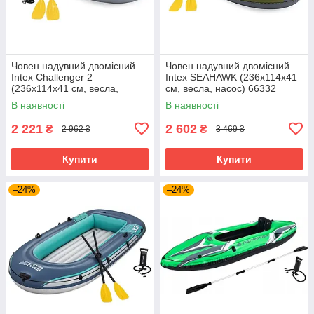
Човен надувний двомісний
Човен надувний двомісний
Intex Challenger 2
Intex SEAHAWK (236x114x41
(236х114х41 см, весла,
см, весла, насос) 66332
насос) 66312 Жовтий
Зелений
В наявності
В наявності
2 221
2 602
₴
₴
2 962 ₴
3 469 ₴
Купити
Купити
–24%
–24%