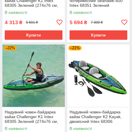
кайак Challenger K1 Intex
чотиримісний Seahawk-400
68305 Зелений (274х76 см,
Intex 68351 Зелений
весло, насос)
В наявності
В наявності
4 313
5 694
₴
₴
5 601 ₴
7 300 ₴
Купити
Купити
–22%
–21%
Надувний човен-байдарка
Надувний човен-байдарка
кайак Challenger K1 Intex
кайак Challenger K2 Kayak,
68305 Зелений (274х76 см,
двомісний Intex 68306
весло, насос)
Зелений
В наявності
В наявності