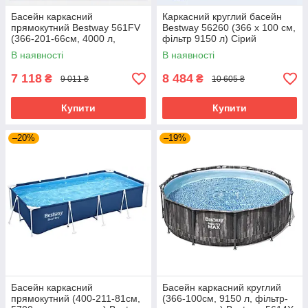
Басейн каркасний
Каркасний круглий басейн
прямокутний Bestway 561FV
Bestway 56260 (366 x 100 см,
(366-201-66см, 4000 л,
фільтр 9150 л) Сірий
фільтр-насос) Сірий
В наявності
В наявності
7 118
8 484
₴
₴
9 011 ₴
10 605 ₴
Купити
Купити
–20%
–19%
Басейн каркасний
Басейн каркасний круглий
прямокутний (400-211-81см,
(366-100см, 9150 л, фільтр-