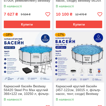
5700л, ремкомплект) Bestway
насос, сходи) Bestway 5614X
56405 Синій
Сірий
В наявності
В наявності
7 627
10 100
₴
₴
9 534 ₴
12 470 ₴
Купити
Купити
–18%
–17%
Каркасний басейн Bestway
Каркасний круглий басейн
56420 Steel Pro Max круглий
(457-122см, 16015 л, фільтр-
366×122 см, 10250 л, фільтр-
насос, тент, сходи) Bestway
насос, сходи, тент, сірий
56438 Сірий
В наявності
В наявності