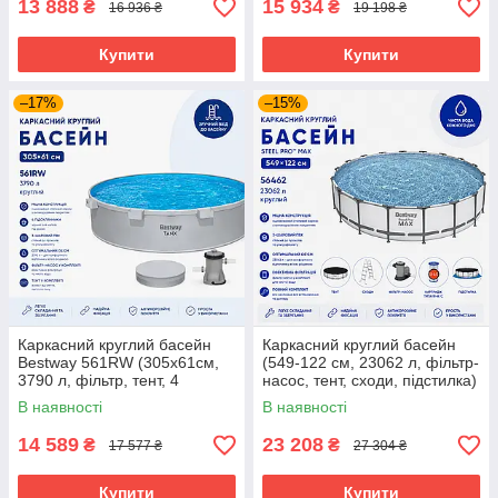
13 888
15 934
₴
₴
16 936 ₴
19 198 ₴
Купити
Купити
–17%
–15%
Каркасний круглий басейн
Каркасний круглий басейн
Bestway 561RW (305х61см,
(549-122 см, 23062 л, фільтр-
3790 л, фільтр, тент, 4
насос, тент, сходи, підстилка)
підсклянники) Сірий
Bestway 56462 Сірий
В наявності
В наявності
14 589
23 208
₴
₴
17 577 ₴
27 304 ₴
Купити
Купити