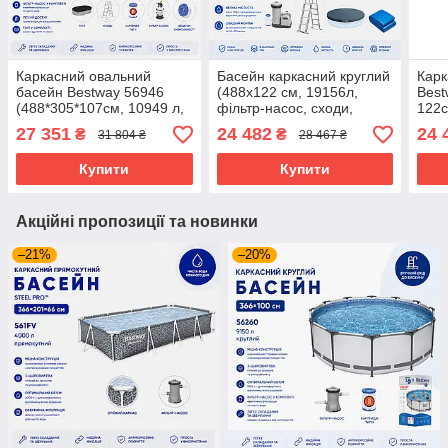
Каркасний овальний
Басейн каркасний круглий
Карк
басейн Bestway 56946
(488x122 см, 19156л,
Best
(488*305*107см, 10949 л,
фільтр-насос, сходи,
122с
сходи, фільтр, тент)
підстилка, тент) Intex
філь
27 351
24 482
24 
₴
₴
31 804 ₴
28 467 ₴
Ротанг
26730 Сірий
Купити
Купити
Акційні пропозиції та новинки
–21%
–20%