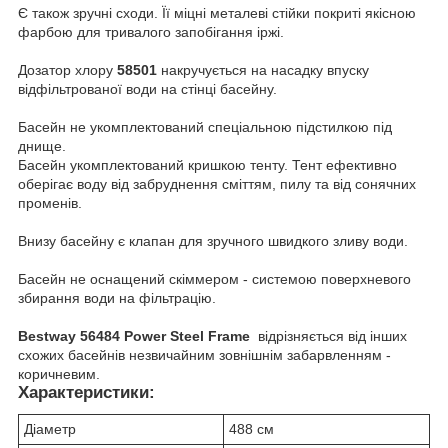
Є також зручні сходи. Її міцні металеві стійки покриті якісною
фарбою для тривалого запобігання іржі.
Дозатор хлору
58501
накручується на насадку впуску
відфільтрованої води на стінці басейну.
Басейн не укомплектований спеціальною підстилкою під
днище.
Басейн укомплектований кришкою тенту. Тент ефективно
оберігає воду від забруднення сміттям, пилу та від сонячних
променів.
Внизу басейну є клапан для зручного швидкого зливу води.
Басейн не оснащений скіммером - системою поверхневого
збирання води на фільтрацію.
Bestway 56484 Power Steel Frame
відрізняється від інших
схожих басейнів незвичайним зовнішнім забарвленням -
коричневим.
Характеристики:
Діаметр
488 см