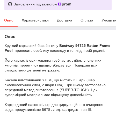
Замовлення під захистом
Опис
Характеристики
Доставка
Оплата
Умови п
Опис
Круглий каркасний басейн типу
Bestway 56725 Rattan Frame
Pool
приносить особливу насолоду в теплі дні всій родині.
Його каркас із оцинкованих трубчастих стійок, сполучних
куточків, перемичок швидко збирається. Поверхня всіх
складальних деталей не іржавіє.
Басейн виготовлений з ПВХ, що містить 3 шари (шар
скловолоконної сітки, 2 шари ПВХ). При цьому застосовано
передовий метод виготовлення (SUPER-TOUGH). Цей
суперміцний матеріал має підвищену довговічність.
Картриджний насос-фільтр для циркуляційного очищення
води, продуктивністю 5678 л/год, картридж - тип III.