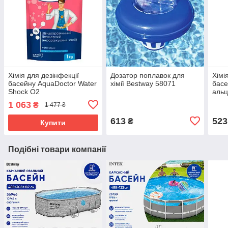
Хімія для дезінфекції
Дозатор поплавок для
Хімі
басейну AquaDoctor Water
хімії Bestway 58071
басе
Shock O2
альц
1 063
₴
1 477 ₴
613
523
₴
Купити
Подібні товари компанії