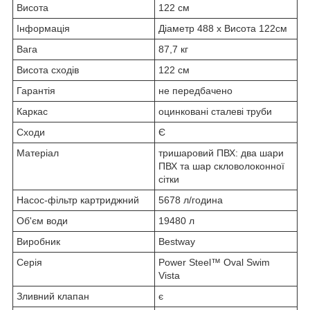
Висота
122 см
Інформація
Діаметр 488 x Висота 122см
Вага
87,7 кг
Висота сходів
122 см
Гарантія
не передбачено
Каркас
оцинковані сталеві труби
Сходи
Є
Матеріал
тришаровий ПВХ: два шари
ПВХ та шар скловолоконної
сітки
Насос-фільтр картриджний
5678 л/година
Об'єм води
19480 л
Виробник
Bestway
Серія
Power Steel™ Oval Swim
Vista
Зливний клапан
є