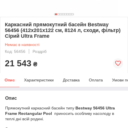
Каркасний прямокутний басейн Bestway
56456 (412х201х122 см, 8124 л, сходи, фільтр)
Сірий Ultra Frame
Немає в наявності
Код: 56456
Роздріб
21 543
₴
Опис
Характеристики
Доставка
Оплата
Умови п
Опис
Прямокутний каркасний басейн типу
Bestway 56456 Ultra
Frame Rectangular Pool
приносить особливу насолоду в
теплі дні всій родині.