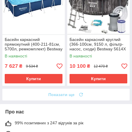
Басейн каркасний
Басейн каркасний круглий
прямокутний (400-211-81см,
(366-100см, 9150 л, фільтр-
5700л, ремкомплект) Bestway
насос, сходи) Bestway 5614X
56405 Синій
Сірий
В наявності
В наявності
7 627
10 100
₴
₴
9 534 ₴
12 470 ₴
Купити
Купити
Показати ще
Про нас
99% позитивних з 247 відгуків за рік