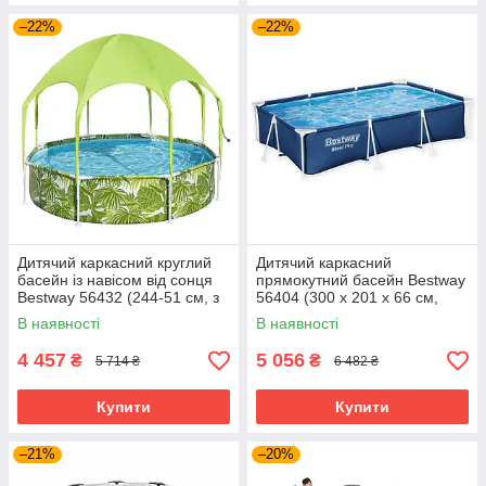
–22%
–22%
Дитячий каркасний круглий
Дитячий каркасний
басейн із навісом від сонця
прямокутний басейн Bestway
Bestway 56432 (244-51 см, з
56404 (300 x 201 x 66 см,
навісом, 1688 л)
3300 л)
В наявності
В наявності
4 457
5 056
₴
₴
5 714 ₴
6 482 ₴
Купити
Купити
–21%
–20%