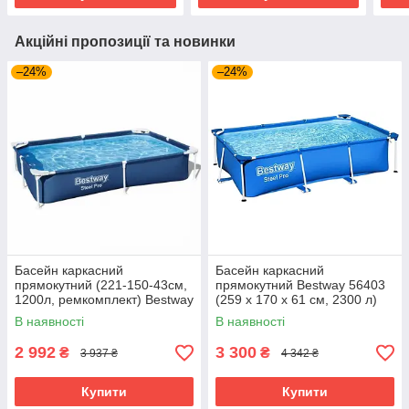
Акційні пропозиції та новинки
–24%
–24%
Басейн каркасний
Басейн каркасний
прямокутний (221-150-43см,
прямокутний Bestway 56403
1200л, ремкомплект) Bestway
(259 x 170 x 61 см, 2300 л)
56401 Синій
Синій
В наявності
В наявності
2 992
3 300
₴
₴
3 937 ₴
4 342 ₴
Купити
Купити