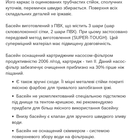
Його каркас із оцинкованих трубчастих стійок, сполучних
куточків, перемичок швидко збирається. Поверхня всіх
складальних деталей не іржавіє.
Басейн виготовлений з ПВХ, що містить 3 шари (шар
скловолоконної сітки, 2 шари ПВХ). При цьому застосовано
передовий метод виготовлення (SUPER-TOUGH). Цей
суперміцний матеріал має підвищену довговічність.
Басейн оснащений картриджним насосом-фільтром
продуктивністю 2006 л/год, картридж - тип II. Даний насос-
фільтр забезпечує очищення приблизно на 30% гірше ніж
піщаний.
Є також зручні сходи. Її міцні металеві стійки покриті
якісною фарбою для тривалого запобігання іржі.
Басейн не укомплектований спеціальною підстилкою
під днище та тентом-кришкою, які рекомендуємо
придбати для більш якісного використання басейну.
Внизу басейну є клапан для зручного швидкого зливу
води.
Басейн не оснащений скіммером - системою
поверхневого збору води на фільтрацію.