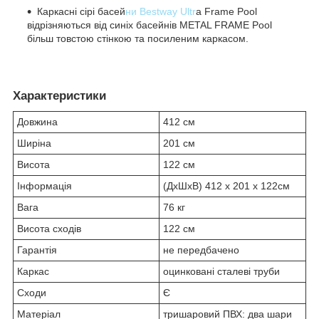
Каркасні сірі басей
ни Bestway Ultr
a Frame Pool
відрізняються від синіх басейнів METAL FRAME Pool
більш товстою стінкою та посиленим каркасом.
Характеристики
Довжина
412 см
Ширіна
201 см
Висота
122 см
Інформація
(ДxШxВ) 412 x 201 x 122см
Вага
76 кг
Висота сходів
122 см
Гарантія
не передбачено
Каркас
оцинковані сталеві труби
Сходи
Є
Матеріал
тришаровий ПВХ: два шари