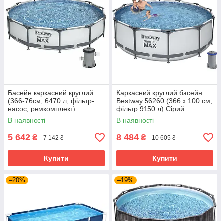
Басейн каркасний круглий
Каркасний круглий басейн
(366-76см, 6470 л, фільтр-
Bestway 56260 (366 x 100 см,
насос, ремкомплект)
фільтр 9150 л) Сірий
Bestway 56416 Сірий
В наявності
В наявності
5 642
8 484
₴
₴
7 142 ₴
10 605 ₴
Купити
Купити
–20%
–19%