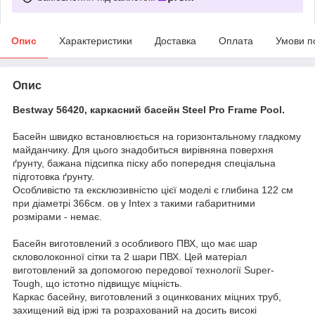
Опис
Характеристики
Доставка
Оплата
Умови п
Опис
Bestway 56420, каркасний басейн Steel Pro Frame Pool.
Басейн швидко встановлюється на горизонтальному гладкому
майданчику. Для цього знадобиться вирівняна поверхня
ґрунту, бажана підсипка піску або попередня спеціальна
підготовка ґрунту.
Особливістю та ексклюзивністю цієї моделі є глибина 122 см
при діаметрі 366см. ов у Intex з такими габаритними
розмірами - немає.
Басейн виготовлений з особливого ПВХ, що має шар
скловолоконної сітки та 2 шари ПВХ. Цей матеріал
виготовлений за допомогою передової технології Super-
Tough, що істотно підвищує міцність.
Каркас басейну, виготовлений з оцинкованих міцних труб,
захищений від іржі та розрахований на досить високі