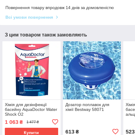
Повернення товару впродовж 14 днів за домовленістю
Всі умови повернення
З цим товаром також замовляють
Хімія для дезінфекції
Дозатор поплавок для
Хімі
басейну AquaDoctor Water
хімії Bestway 58071
басе
Shock O2
альц
1 063
₴
1 477 ₴
613
523
₴
Купити