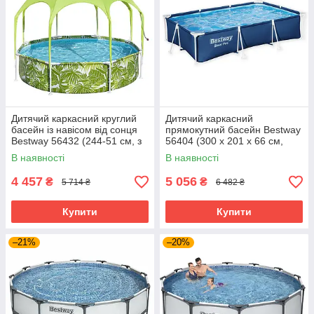
Дитячий каркасний круглий
Дитячий каркасний
басейн із навісом від сонця
прямокутний басейн Bestway
Bestway 56432 (244-51 см, з
56404 (300 x 201 x 66 см,
навісом, 1688 л)
3300 л)
В наявності
В наявності
4 457
5 056
₴
₴
5 714 ₴
6 482 ₴
Купити
Купити
–21%
–20%