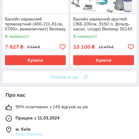
Басейн каркасний
Басейн каркасний круглий
прямокутний (400-211-81см,
(366-100см, 9150 л, фільтр-
5700л, ремкомплект) Bestway
насос, сходи) Bestway 5614X
56405 Синій
Сірий
В наявності
В наявності
7 627
10 100
₴
₴
9 534 ₴
12 470 ₴
Купити
Купити
Показати ще
Про нас
99% позитивних з 249 відгуків за рік
Працює з 11.03.2024
м. Київ
Київ, Україна