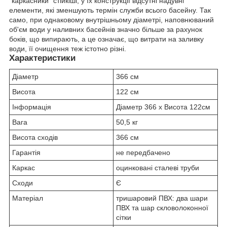
"каркасники" стійкіші, у їх конструкції відсутні надувні
елементи, які зменшують термін служби всього басейну. Так
само, при однаковому внутрішньому діаметрі, наповнюваний
об'єм води у наливних басейнів значно більше за рахунок
боків, що випирають, а це означає, що витрати на заливку
води, її очищення теж істотно різні.
Характеристики
Діаметр
366 см
Висота
122 см
Інформація
Діаметр 366 x Висота 122см
Вага
50,5 кг
Висота сходів
366 см
Гарантія
не передбачено
Каркас
оцинковані сталеві труби
Сходи
Є
Матеріал
тришаровий ПВХ: два шари
ПВХ та шар скловолоконної
сітки