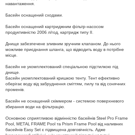
навантаження.
Басейн оснащений сходами.
Басейн оснащений картриджним фільтр-насосом
продуктивністю 2006 л/год, картридж типу II.
Днище забезпечене зливним зручним клапаном. До нього
можливе приєднання шланга, що відводить воду в потрібне
місце.
Басейн не укомплектований спеціальною підстилкою під
днище.
Басейн укомплектований кришкою тенту. Тент ефективно
оберігає воду від забруднення сміттям, пилу та від сонячних
променів.
Басейн не оснащений скіммером - системою поверхневого
збирання води на фільтрацію.
Основною сприятливою відмінністю басейнів Steel Pro Frame
Pool, METAL FRAME Pool та Prism Frame Pool від наливних
басейнів Easy Set є підвищена довговічність. Адже