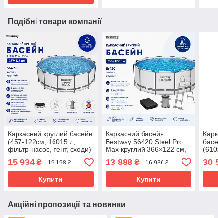
Подібні товари компанії
Каркасний круглий басейн
Каркасний басейн
Карк
(457-122см, 16015 л,
Bestway 56420 Steel Pro
басе
фільтр-насос, тент, сходи)
Max круглий 366×122 см,
(610
Bestway 56438 Сірий
10250 л, фільтр-насос,
сход
15 934
13 888
30 
₴
₴
19 198 ₴
16 936 ₴
сходи, тент, сірий
Купити
Купити
Акційні пропозиції та новинки