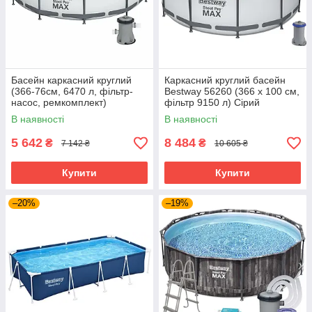
Басейн каркасний круглий
Каркасний круглий басейн
(366-76см, 6470 л, фільтр-
Bestway 56260 (366 x 100 см,
насос, ремкомплект)
фільтр 9150 л) Сірий
Bestway 56416 Сірий
В наявності
В наявності
5 642
8 484
₴
₴
7 142 ₴
10 605 ₴
Купити
Купити
–20%
–19%