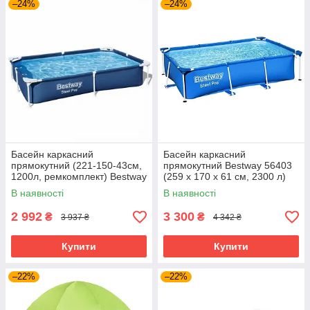
–24%
–24%
Басейн каркасний
Басейн каркасний
прямокутний (221-150-43см,
прямокутний Bestway 56403
1200л, ремкомплект) Bestway
(259 x 170 x 61 см, 2300 л)
56401 Синій
Синій
В наявності
В наявності
2 992
3 300
₴
₴
3 937 ₴
4 342 ₴
Купити
Купити
–22%
–22%