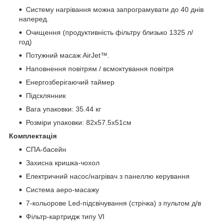
Систему нагрівання можна запрограмувати до 40 днів
наперед.
Очищення (продуктивність фільтру близько 1325 л/
год)
Потужний масаж AirJet™.
Наповнення повітрям / всмоктування повітря
Енергозберігаючий таймер
Підсклянник
Вага упаковки: 35.44 кг
Розміри упаковки: 82х57.5х51см
Комплектація
СПА-басейн
Захисна кришка-чохол
Електричний насос/нагрівач з панеллю керування
Система аеро-масажу
7-кольорове Led-підсвічування (стрічка) з пультом д/в
Фільтр-картридж типу VI