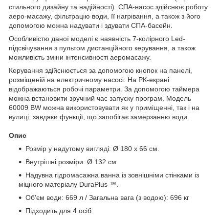
стильного дизайну та надійності). СПА-насос здійснює роботу
аеро-масажу, фільтрацію води, її нагрівання, а також з його
допомогою можна надувати і здувати СПА-басейн.
Особливістю даної моделі є наявність 7-колірного Led-
підсвічування з пультом дистанційного керування, а також
можливість зміни інтенсивності аеромасажу.
Керування здійснюється за допомогою кнопок на панелі,
розміщеній на електричному насосі. На РК-екрані
відображаються робочі параметри. За допомогою таймера
можна встановити зручний час запуску програм. Модель
60009 BW можна використовувати як у приміщенні, так і на
вулиці, завдяки функції, що запобігає замерзанню води.
Опис
Розмір у надутому вигляді: Ø 180 x 66 см.
Внутрішні розміри: Ø 132 см
Надувна гідромасажна ванна із зовнішніми стінками із
міцного матеріалу DuraPlus ™.
Об'єм води: 669 л / Загальна вага (з водою): 696 кг
Підходить для 4 осіб