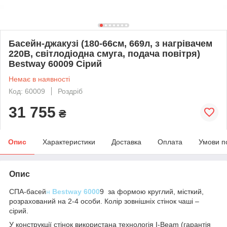
Басейн-джакузі (180-66см, 669л, з нагрівачем
220В, світлодіодна смуга, подача повітря)
Bestway 60009 Сірий
Немає в наявності
Код: 60009
Роздріб
31 755
₴
Опис
Характеристики
Доставка
Оплата
Умови п
Опис
СПА-басей
н
Bestway 6000
9 за формою круглий, місткий,
розрахований на 2-4 особи. Колір зовнішніх стінок чаші –
сірий.
У конструкції стінок використана технологія I-Beam (гарантія