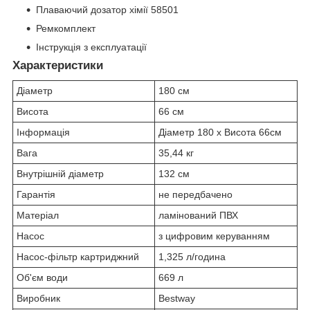
Плаваючий дозатор хімії 58501
Ремкомплект
Інструкція з експлуатації
Характеристики
Діаметр
180 см
Висота
66 см
Інформація
Діаметр 180 x Висота 66см
Вага
35,44 кг
Внутрішній діаметр
132 см
Гарантія
не передбачено
Матеріал
ламінований ПВХ
Насос
з цифровим керуванням
Насос-фільтр картриджний
1,325 л/година
Об'єм води
669 л
Виробник
Bestway