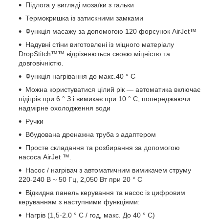
Підлога у вигляді мозаїки з гальки
Термокришка із затискними замками
Функція масажу за допомогою 120 форсунок AirJet™
Надувні стіни виготовлені із міцного матеріалу
DropStitch™™ відрізняються своєю міцністю та
довговічністю.
Функція нагрівання до макс.40 ° C
Можна користуватися цілий рік — автоматика включає
підігрів при 6 ° З і вимикає при 10 ° C, попереджаючи
надмірне охолодження води
Ручки
Вбудована дренажна труба з адаптером
Просте складання та розбирання за допомогою
насоса AirJet ™.
Насос / нагрівач з автоматичним вимикачем струму
220-240 В ~ 50 Гц, 2,050 Вт при 20 ° C
Відкидна панель керування та насос із цифровим
керуванням з наступними функціями:
Нагрів (1,5-2.0 ° C / год, макс. До 40 ° C)