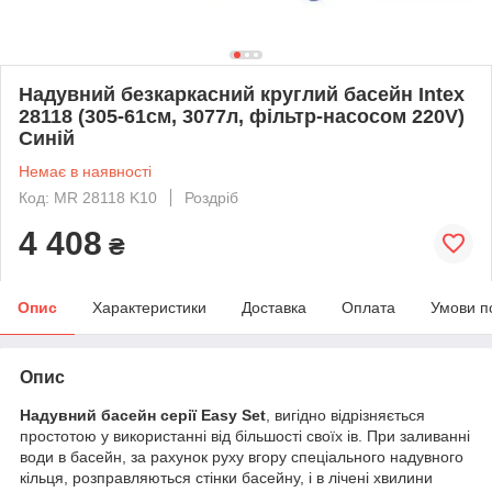
Надувний безкаркасний круглий басейн Intex
28118 (305-61см, 3077л, фільтр-насосом 220V)
Синій
Немає в наявності
Код: MR 28118 K10
Роздріб
4 408
₴
Опис
Характеристики
Доставка
Оплата
Умови п
Опис
Надувний басейн серії Easy Set
, вигідно відрізняється
простотою у використанні від більшості своїх ів. При заливанні
води в басейн, за рахунок руху вгору спеціального надувного
кільця, розправляються стінки басейну, і в лічені хвилини