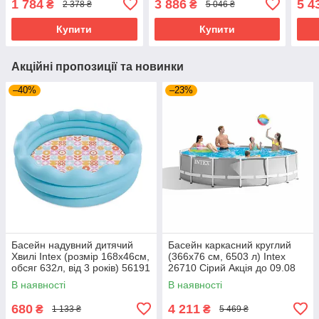
1 784
3 886
5 4
₴
₴
2 378 ₴
5 046 ₴
Купити
Купити
Акційні пропозиції та новинки
–40%
–23%
Басейн надувний дитячий
Басейн каркасний круглий
Хвилі Intex (розмір 168x46см,
(366x76 см, 6503 л) Intex
обсяг 632л, від 3 років) 56191
26710 Сірий Акція до 09.08
NP
В наявності
В наявності
680
4 211
₴
₴
1 133 ₴
5 469 ₴