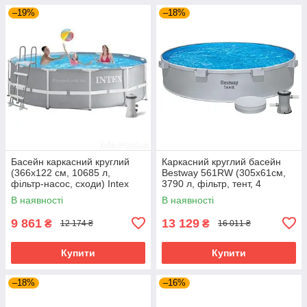
–19%
–18%
Басейн каркасний круглий
Каркасний круглий басейн
(366x122 см, 10685 л,
Bestway 561RW (305х61см,
фільтр-насос, сходи) Intex
3790 л, фільтр, тент, 4
26718 Сірий Акція до 09.08
підсклянники) Сірий
В наявності
В наявності
9 861
13 129
₴
₴
12 174 ₴
16 011 ₴
Купити
Купити
–18%
–16%