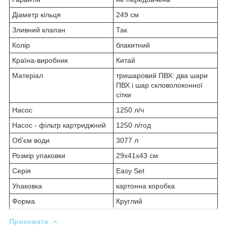
Діаметр кільця
249 см
Зливний клапан
Так
Колір
блакитний
Країна-виробник
Китай
Матеріал
тришаровий ПВХ: два шари
ПВХ і шар скловолоконної
сітки
Насос
1250 л/ч
Насос - фільтр картриджний
1250 л/год
Об'єм води
3077 л
Розмір упаковки
29x41x43 см
Серія
Easy Set
Упаковка
картонна коробка
Форма
Круглий
Приховати