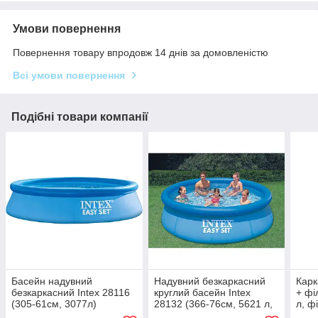
Умови повернення
Повернення товару впродовж 14 днів за домовленістю
Всі умови повернення
Подібні товари компанії
Басейн надувний
Надувний безкаркасний
Карк
безкаркасний Intex 28116
круглий басейн Intex
+ фі
(305-61см, 3077л)
28132 (366-76см, 5621 л,
л, ф
фільтр-насос 230V) Синій
2820