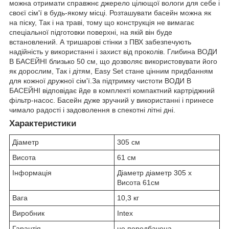
можна отримати справжнє джерело цілющої вологи для себе і
своєї сім'ї в будь-якому місці. Розташувати басейн можна як
на піску, Так і на траві, тому що конструкція не вимагає
спеціальної підготовки поверхні, на якій він буде
встановлений. А тришарові стінки з ПВХ забезпечують
надійність у використанні і захист від проколів. Глибина ВОДИ
В БАСЕЙНІ близько 50 см, що дозволяє використовувати його
як дорослим, Так і дітям, Easy Set стане цінним придбанням
для кожної дружної сім'ї.За підтримку чистоти ВОДИ В
БАСЕЙНІ відповідає йде в комплекті компактний картріджний
фільтр-насос. Басейн дуже зручний у використанні і принесе
чимало радості і задоволення в спекотні літні дні.
Характеристики
Діаметр
305 см
Висота
61 см
Інформація
Діаметр діаметр 305 x
Висота 61см
Вага
10,3 кг
Виробник
Intex
Гарантія
не передбачена