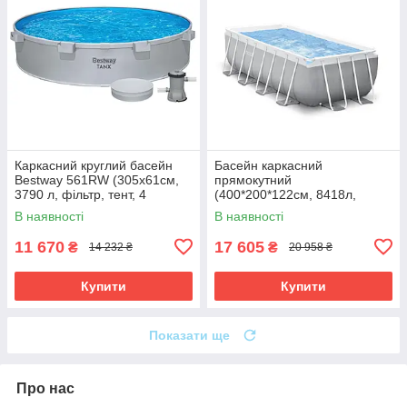
Каркасний круглий басейн
Басейн каркасний
Bestway 561RW (305х61см,
прямокутний
3790 л, фільтр, тент, 4
(400*200*122см, 8418л,
підсклянники) Сірий
фільтр, сходи) Intex 26790
В наявності
В наявності
Сірий Акція до 09.08
11 670
17 605
₴
₴
14 232 ₴
20 958 ₴
Купити
Купити
Показати ще
Про нас