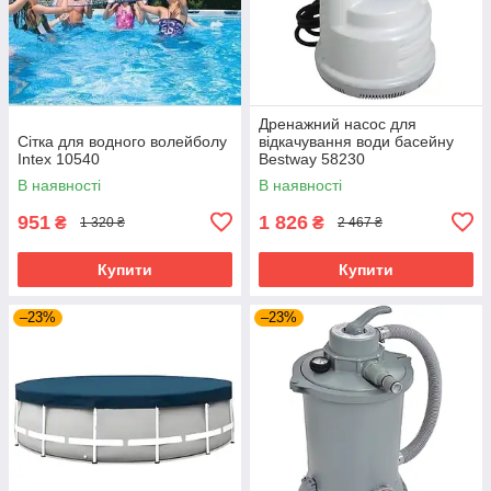
Дренажний насос для
Сітка для водного волейболу
відкачування води басейну
Intex 10540
Bestway 58230
В наявності
В наявності
951
1 826
₴
₴
1 320 ₴
2 467 ₴
Купити
Купити
–23%
–23%