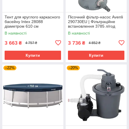
Тент для круглого каркасного
Пісочний фільтр-насос Avenli
басейну Intex 28088
290730EU | Фільтраційне
діаметром 610 см
встановлення 3785 л/год
В наявності
В наявності
3 663
3 736
₴
₴
4 757 ₴
4 852 ₴
Купити
Купити
–22%
–20%