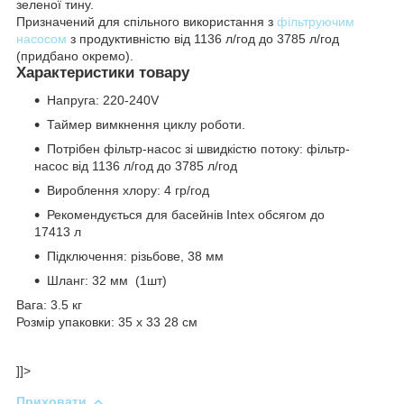
зеленої тину.
Призначений для спільного використання з
фільтруючим
насосом
з продуктивністю від 1136 л/год до 3785 л/год
(придбано окремо).
Характеристики товару
Напруга: 220-240V
Таймер вимкнення циклу роботи.
Потрібен фільтр-насос зі швидкістю потоку: фільтр-
насос від 1136 л/год до 3785 л/год
Вироблення хлору: 4 гр/год
Рекомендується для басейнів Intex обсягом до
17413 л
Підключення: різьбове, 38 мм
Шланг: 32 мм (1шт)
Вага: 3.5 кг
Розмір упаковки: 35 х 33 28 см
]]>
Приховати