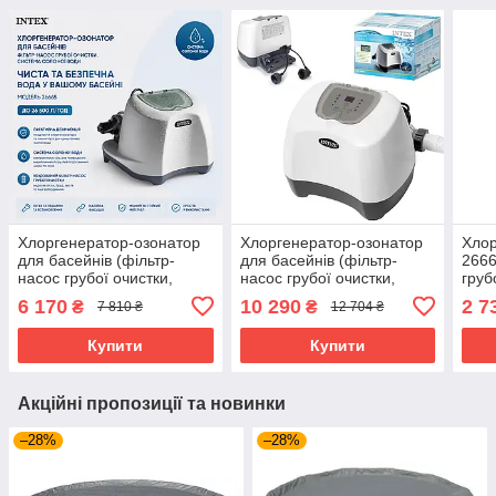
Хлоргенератор-озонатор
Хлоргенератор-озонатор
Хлор
для басейнів (фільтр-
для басейнів (фільтр-
2666
насос грубої очистки,
насос грубої очистки,
груб
система солоної води)
система солоної води)
6 170
10 290
2 7
₴
₴
7 810 ₴
12 704 ₴
Intex 26668
Intex 26666
Купити
Купити
Акційні пропозиції та новинки
–28%
–28%