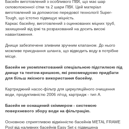
Басейн виготовлений з особливого ПВХ, що має шар
скловолоконної сітки та 2 шари ПВХ. Цей матеріал
виготовлений за допомогою передової технології Super-
Tough, що істотно підвищує міцність.
Каркас басейну, виготовлений з оцинкованих міцних труб,
захищений від іржі та розрахований на досить високі
навантаження.
Днище забезпечене зливним зручним клапаном. До нього
можливе приєднання шланга, що відводить воду в потрібне
місце.
Басейн не укомплектований спеціальною підстилкою під
днище та тентом-кришкою, які рекомендуємо придбати
для більш якісного використання басейну.
Картриджний насос-фільтр для циркуляційного очищення
води, продуктивністю 2006 л/год, картридж - тип A.
Басейн не оснащений скіммером - системою
поверхневого збору води на фільтрацію.
Основною сприятливою відмінністю басейнів METAL FRAME
Pool від наливних басейнів Easy Set є підвищена