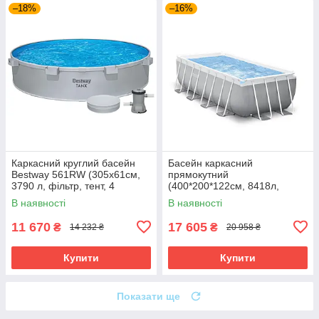
–18%
–16%
Каркасний круглий басейн
Басейн каркасний
Bestway 561RW (305х61см,
прямокутний
3790 л, фільтр, тент, 4
(400*200*122см, 8418л,
підсклянники) Сірий
фільтр, сходи) Intex 26790
В наявності
В наявності
Сірий Акція до 09.08
11 670
17 605
₴
₴
14 232 ₴
20 958 ₴
Купити
Купити
Показати ще