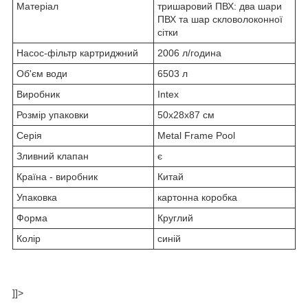
Матеріал
тришаровий ПВХ: два шари
ПВХ та шар скловолоконної
сітки
Насос-фільтр картриджний
2006 л/година
Об'єм води
6503 л
Виробник
Intex
Розмір упаковки
50x28x87 см
Серія
Metal Frame Pool
Зливний клапан
є
Країна - виробник
Китай
Упаковка
картонна коробка
Форма
Круглий
Колір
синій
]]>