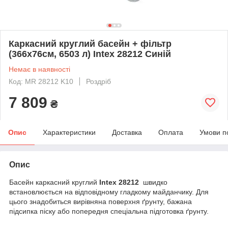
Каркасний круглий басейн + фільтр
(366х76см, 6503 л) Intex 28212 Синій
Немає в наявності
Код: MR 28212 K10
Роздріб
7 809
₴
Опис
Характеристики
Доставка
Оплата
Умови п
Опис
Басейн каркасний круглий
Intex 28212
швидко
встановлюється на відповідному гладкому майданчику. Для
цього знадобиться вирівняна поверхня ґрунту, бажана
підсипка піску або попередня спеціальна підготовка ґрунту.