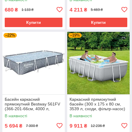
680
4 211
₴
₴
1 133 ₴
5 469 ₴
Купити
Купити
–22%
–19%
Басейн каркасний
Каркасний прямокутний
прямокутний Bestway 561FV
басейн (300 x 175 x 80 см,
(366-201-66см, 4000 л,
3539 л, сходи, фільтр-насос)
фільтр-насос) Сірий
Intex 26784 Сірий Акція до
В наявності
В наявності
09.08
5 694
9 911
₴
₴
7 300 ₴
12 236 ₴