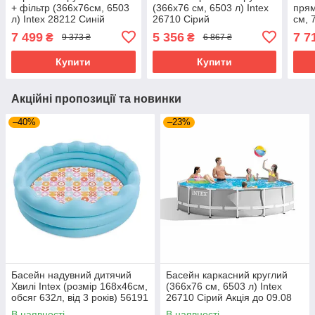
+ фільтр (366х76см, 6503
(366x76 см, 6503 л) Intex
прям
л) Intex 28212 Синій
26710 Сірий
см, 
2827
7 499
5 356
7 7
₴
₴
9 373 ₴
6 867 ₴
Купити
Купити
Акційні пропозиції та новинки
–40%
–23%
Басейн надувний дитячий
Басейн каркасний круглий
Хвилі Intex (розмір 168x46см,
(366x76 см, 6503 л) Intex
обсяг 632л, від 3 років) 56191
26710 Сірий Акція до 09.08
NP
В наявності
В наявності