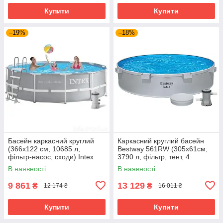
Купити
Купити
–19%
–18%
Басейн каркасний круглий
Каркасний круглий басейн
(366x122 см, 10685 л,
Bestway 561RW (305х61см,
фільтр-насос, сходи) Intex
3790 л, фільтр, тент, 4
26718 Сірий Акція до 09.08
підсклянники) Сірий
В наявності
В наявності
9 861
13 129
₴
₴
12 174 ₴
16 011 ₴
Купити
Купити