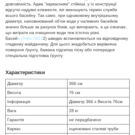
довговічність. Адже "каркасники" стійкіші, у їх конструкції
відсутні надувні елементи, які зменшують термін служби
всього басейну. Так само, при однаковому внутрішньому
діаметрі, наповнюваний об'єм води у наливних басейнів
значно більше за рахунок боків, що випирають, а це означає,
що витрати на очищення води теж істотно різні.
Басей
н (Intex 2821
2) швидко встановлюється на відповідному
гладкому майданчику. Для цього знадобиться вирівняна
поверхня ґрунту, бажана підсипка піску або попередня
спеціальна підготовка ґрунту.
Характеристики
Діаметр
366 см
Висота
76 см
Інформація
Діаметр 366 x Висота 76см
Вага
28 кг
Гарантія
не передбачено
Каркас
оцинковані сталеві труби