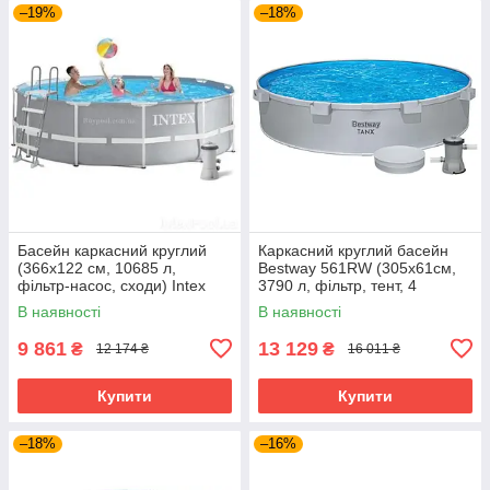
–19%
–18%
Басейн каркасний круглий
Каркасний круглий басейн
(366x122 см, 10685 л,
Bestway 561RW (305х61см,
фільтр-насос, сходи) Intex
3790 л, фільтр, тент, 4
26718 Сірий Акція до 09.08
підсклянники) Сірий
В наявності
В наявності
9 861
13 129
₴
₴
12 174 ₴
16 011 ₴
Купити
Купити
–18%
–16%