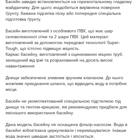
Басейн швидко встановлюється на горизонтальному гладкому
майданчику. Для цього знадобиться вирівняна поверхня
ґрунту, бажана підсипка піску або попередня спеціальна
підготовка ґрунту.
Басейн виготовлений з особливого ПВХ, що має шар
скловолоконної сітки та 2 шари ПВХ. Цей матеріал
виготовлений за допомогою передової технології Super-
Tough, що істотно підвищує міцність.
Каркас басейну, виготовлений з оцинкованих міцних труб,
захищений від іржі та розрахований на досить високі
навантаження.
Днище забезпечене зливним зручним клапаном. До нього
можливе приєднання шланга, що відводить воду в потрібне
місце.
Басейн не укомплектований спеціальною підстилкою під
днище та тентом-кришкою, які рекомендуємо придбати для
якіснішого використання басейну.
Дана модель басейну не оснащена фільтр-насосом. Вода в
басейні зобов'язана циркулювати і перемішуватися. Інакше
вода значно швидше застоїться і зіпсується.