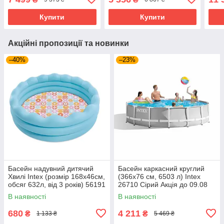
Купити
Купити
Акційні пропозиції та новинки
–40%
–23%
Басейн надувний дитячий
Басейн каркасний круглий
Хвилі Intex (розмір 168x46см,
(366x76 см, 6503 л) Intex
обсяг 632л, від 3 років) 56191
26710 Сірий Акція до 09.08
NP
В наявності
В наявності
680
4 211
₴
₴
1 133 ₴
5 469 ₴