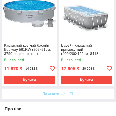
Каркасний круглий басейн
Басейн каркасний
Bestway 561RW (305х61см,
прямокутний
3790 л, фільтр, тент, 4
(400*200*122см, 8418л,
підсклянники) Сірий
фільтр, сходи) Intex 26790
В наявності
В наявності
Сірий Акція до 09.08
11 670
17 605
₴
₴
14 232 ₴
20 958 ₴
Купити
Купити
Показати ще
Про нас