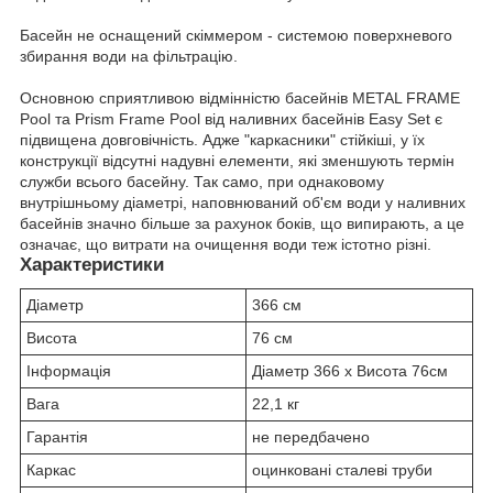
Басейн не оснащений скіммером - системою поверхневого
збирання води на фільтрацію.
Основною сприятливою відмінністю басейнів METAL FRAME
Pool та Prism Frame Pool від наливних басейнів Easy Set є
підвищена довговічність. Адже "каркасники" стійкіші, у їх
конструкції відсутні надувні елементи, які зменшують термін
служби всього басейну. Так само, при однаковому
внутрішньому діаметрі, наповнюваний об'єм води у наливних
басейнів значно більше за рахунок боків, що випирають, а це
означає, що витрати на очищення води теж істотно різні.
Характеристики
Діаметр
366 см
Висота
76 см
Інформація
Діаметр 366 x Висота 76см
Вага
22,1 кг
Гарантія
не передбачено
Каркас
оцинковані сталеві труби