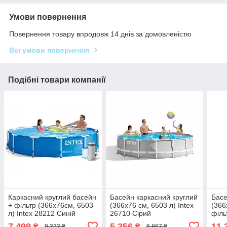
Умови повернення
Повернення товару впродовж 14 днів за домовленістю
Всі умови повернення
Подібні товари компанії
Каркасний круглий басейн
Басейн каркасний круглий
Басе
+ фільтр (366х76см, 6503
(366x76 см, 6503 л) Intex
(366
л) Intex 28212 Синій
26710 Сірий
філь
2671
7 499
5 356
11 
₴
₴
9 373 ₴
6 867 ₴