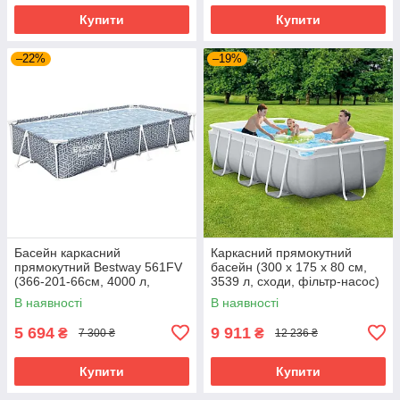
Купити
Купити
–22%
–19%
Басейн каркасний
Каркасний прямокутний
прямокутний Bestway 561FV
басейн (300 x 175 x 80 см,
(366-201-66см, 4000 л,
3539 л, сходи, фільтр-насос)
фільтр-насос) Сірий
Intex 26784 Сірий Акція до
В наявності
В наявності
09.08
5 694
9 911
₴
₴
7 300 ₴
12 236 ₴
Купити
Купити