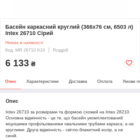
Басейн каркасний круглий (366x76 см, 6503 л)
Intex 26710 Сірий
Немає в наявності
Код: MR 26710 K10
Роздріб
6 133
₴
Опис
Характеристики
Доставка
Оплата
Умови п
Опис
Intex 26710 за розмірами та формою схожий на Intex 28210.
Основна відмінність - це те, що басейн укомплектований
міцнішими профільованими овальними трубами каркаса, а не
круглими. Друга відмінність - світло-блакитний колір, а не
синій.