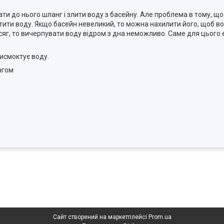
ти до нього шланг і злити воду з басейну. Але проблема в тому, щ
ити воду. Якщо басейн невеликий, то можна нахилити його, щоб во
сяг, то вичерпувати воду відром з дна неможливо. Саме для цього
исмоктує воду.
нгом
Сайт створений на маркетплейсі
Prom.ua