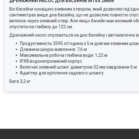
ДРЕНАЖНИЙ НАСОС ДЛЯ БАСЕЙНІВ INTEX 28606
Всі басейни оснащені зливним отвором, який дозволяє під'єдна
сантиметрах вище дна басейну, що не дозволяє повністю спуст
витекла через зливний отвір. Але якщо басейн має великий об
опустити на глибину до 122 см.
Дренажний насос опускається на дно басейну і автоматично в
Продуктивність 3595 л/година з 5 м довгим зливним шла
Довжина шнура живлення: 7,6 м
Максимальна робоча глибина води: 1,22 м
IPX8 водонепроникний корпус
Включає зливний шланг діаметром 32 мм завдовжки 5 м
Адаптер для кріплення садового шлангу
Вага 3,2 кг