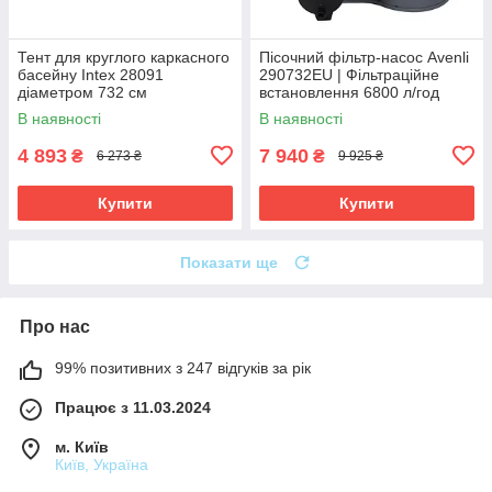
Тент для круглого каркасного
Пісочний фільтр-насос Avenli
басейну Intex 28091
290732EU | Фільтраційне
діаметром 732 см
встановлення 6800 л/год
В наявності
В наявності
4 893
7 940
₴
₴
6 273 ₴
9 925 ₴
Купити
Купити
Показати ще
Про нас
99% позитивних з 247 відгуків за рік
Працює з 11.03.2024
м. Київ
Київ, Україна