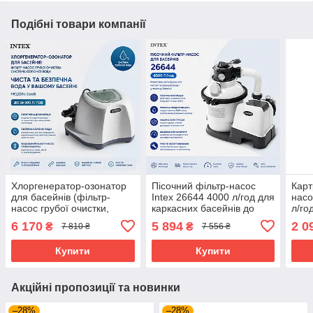
Подібні товари компанії
Хлоргенератор-озонатор
Пісочний фільтр-насос
Карт
для басейнів (фільтр-
Intex 26644 4000 л/год для
насо
насос грубої очистки,
каркасних басейнів до
л/го
система солоної води)
20000 л
6 170
5 894
2 0
₴
₴
7 810 ₴
7 556 ₴
Intex 26668
Купити
Купити
Акційні пропозиції та новинки
–28%
–28%