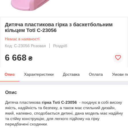
Дитяча пластикова гірка з баскетбольним
кільцем Toti C-23056
Немає в наявності
Код: C-23056 Розовая
Роздріб
6 668
₴
Опис
Характеристики
Доставка
Оплата
Умови п
Опис
Дитяча пластикова
гірка Toti C-23056
- поєднує в собі високу
якість, надійність та безпеку, а також має стильний дизайн,
який, напевно, сподобається дитині, дана модель має надійну
та стійку конструкцію, для легкого підйому на гірку
передбачені сходинки.