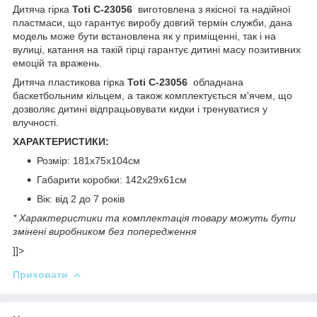
Дитяча гірка
Toti C-23056
виготовлена з якісної та надійної
пластмаси, що гарантує виробу довгий термін служби, дана
модель може бути встановлена як у приміщенні, так і на
вулиці, катання на такій гірці гарантує дитині масу позитивних
емоцій та вражень.
Дитяча пластикова гірка
Toti C-23056
обладнана
баскетбольним кільцем, а також комплектується м'ячем, що
дозволяє дитині відпрацьовувати кидки і тренуватися у
влучності.
ХАРАКТЕРИСТИКИ:
Розмір: 181х75х104см
Габарити коробки: 142х29х61см
Вік: від 2 до 7 років
* Характеристики та комплектація товару можуть бути
змінені виробником без попередження
]]>
Приховати