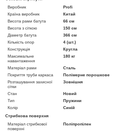
Виробник
Profi
Країна виробник
Китай
Висота рами батута
66 см
Висота з сіткою
150 см
Діаметр батута
366 см
Кількість опор
4 (шт.)
Конструкція
Кругла
Максимальне
180 кг
навантаження
Матеріал рами
Сталь
Покриття труби каркаса
Полімерне порошкове
Розташування захисної
Зовнішня
сітки
Стан
Новий
Тип
Пружини
Колір
Синій
Стрибкова поверхня
Матеріал стрибкової
Поліпропілен
поверхні