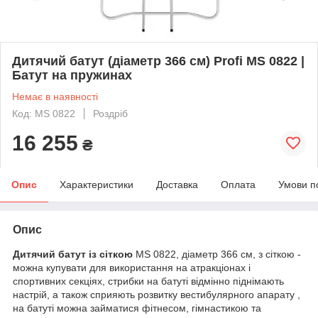
Дитячий батут (діаметр 366 см) Profi MS 0822 |
Батут на пружинах
Немає в наявності
Код: MS 0822
Роздріб
16 255
₴
Опис
Характеристики
Доставка
Оплата
Умови п
Опис
Дитячий батут із сіткою
MS 0822, діаметр 366 см, з сіткою -
можна купувати для використання на атракціонах і
спортивних секціях, стрибки на батуті відмінно піднімають
настрій, а також сприяють розвитку вестибулярного апарату ,
на батуті можна займатися фітнесом, гімнастикою та