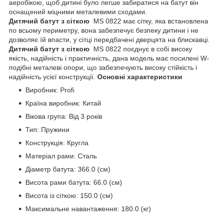
аеробікою, щоб дитині було легше забиратися на батут він
оснащений міцними металевими сходами.
Дитячий батут з сіткою
MS 0822 має сітку, яка встановлена
по всьому периметру, вона забезпечує безпеку дитини і не
дозволяє їй впасти, у сітці передбачені дверцята на блискавці.
Дитячий батут з сіткою
MS 0822 поєднує в собі високу
якість, надійність і практичність, дана модель має посилені W-
подібні металеві опори, що забезпечують високу стійкість і
надійність усієї конструкції.
Основні характеристики
Виробник: Profi
Країна виробник: Китай
Вікова група: Від 3 років
Тип: Пружини
Конструкція: Кругла
Матеріал рами: Сталь
Діаметр батута: 366.0 (см)
Висота рами батута: 66.0 (см)
Висота із сіткою: 150.0 (см)
Максимальне навантаження: 180.0 (кг)