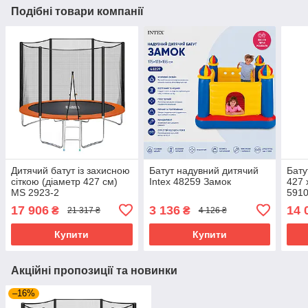
Подібні товари компанії
Дитячий батут із захисною
Батут надувний дитячий
Бату
сіткою (діаметр 427 см)
Intex 48259 Замок
427 
MS 2923-2
5910
17 906
3 136
14 
₴
₴
21 317 ₴
4 126 ₴
Купити
Купити
Акційні пропозиції та новинки
–16%