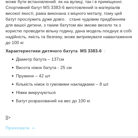
може бути встановлений. як на вулиці, так і в приміщенні.
Спортивний батут MS 3383-6 виготовлений із матеріалів
високої якості, рама виконана з міцного металу, тому цей
батут прослужить дуже довго. стане чудовим придбанням
для вашої дитини, з таким батутом він зможе весело та з
користю проводити вільну годину, дана модель поєднує в собі
надійність, якість та безпеку, може витримувати навантаження
до 100 кг.
Характеристики дитячого батута MS 3383-6
:
Діаметр батута – 137см
Висота ніжок батута - 25 см
Пружини – 42 шт
Кількість ніжок із гумовими накладками – 8 шт.
Ніжки викручуються
Батут розрахований на вес до 100 кг.
]]>
Приховати