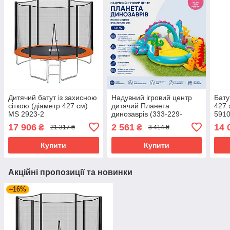
Дитячий батут із захисною
Надувний ігровий центр
Бату
сіткою (діаметр 427 см)
дитячий Планета
427 
MS 2923-2
динозаврів (333-229-
5910
112см, ремкомплект) Intex
17 906
2 561
14 
₴
₴
21 317 ₴
3 414 ₴
57135
Купити
Купити
Акційні пропозиції та новинки
–16%