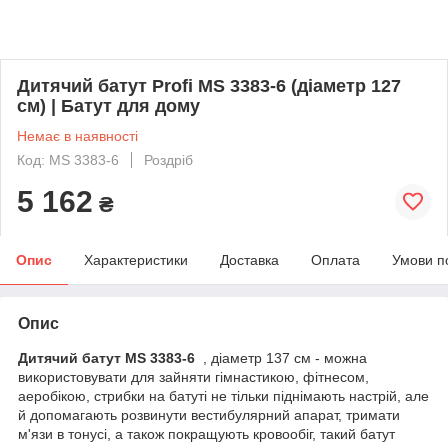
Дитячий батут Profi MS 3383-6 (діаметр 127
см) | Батут для дому
Немає в наявності
Код: MS 3383-6
Роздріб
5 162
₴
Опис
Характеристики
Доставка
Оплата
Умови п
Опис
Дитячий батут MS 3383-6
, діаметр 137 см - можна
використовувати для зайняти гімнастикою, фітнесом,
аеробікою, стрибки на батуті не тільки піднімають настрій, але
й допомагають розвинути вестибулярний апарат, тримати
м'язи в тонусі, а також покращують кровообіг, такий батут