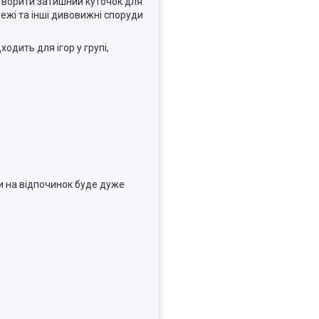
ворити затишний куточок для
ежі та інші дивовижні споруди
одить для ігор у групі,
чи на відпочинок буде дуже