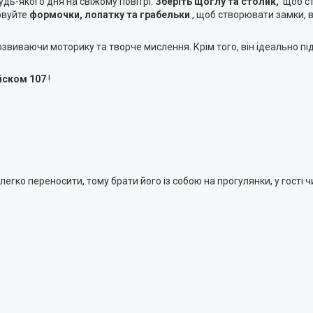
дь-якого дня на свіжому повітрі.
Зберіть щоглу та столик,
щоб ст
товуйте
формочки, лопатку та грабельки
, щоб створювати замки, в
звиваючи моторику та творче мислення. Крім того, він ідеально підх
піском 107
!
 легко переносити, тому брати його із собою на прогулянки, у гості 