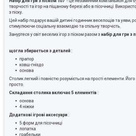
Набір для гри з піском 107
- це незамінний компаньйон для бу
творчості та ігор на піщаному березі або в пісочниці. Викорис
з піску.
Цей набір подарує вашій дитині годинник веселощів та уяви, ро
стимулюючи соціальну взаємодію та спільну творчість.
Зануртеся у світ веселих ігор з піском разом з
набір для гри з 
щогла збирається з деталей
:
прапор
ковш-гніздо
основа
Столик легкий і повністю розуміється на прості елементи. Його
просто.
Складання столика включає 5 елементів
:
основа
4 ніжки
Додаткові ігрові аксесуари
:
5 форм для пісочниці
лопатка
грабельки