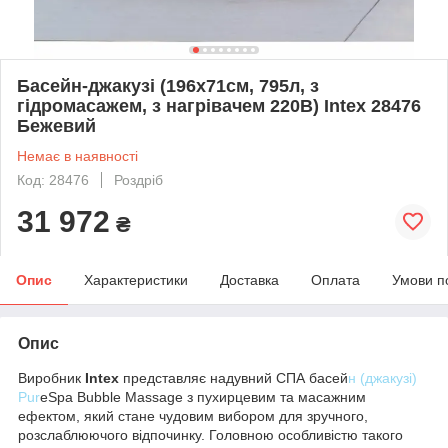
Басейн-джакузі (196х71см, 795л, з
гідромасажем, з нагрівачем 220В) Intex 28476
Бежевий
Немає в наявності
Код: 28476
Роздріб
31 972
₴
Опис
Характеристики
Доставка
Оплата
Умови п
Опис
Виробник
Intex
представляє надувний СПА басей
н (джакузі)
Pur
eSpa Bubble Massage з пухирцевим та масажним
ефектом, який стане чудовим вибором для зручного,
розслаблюючого відпочинку. Головною особливістю такого