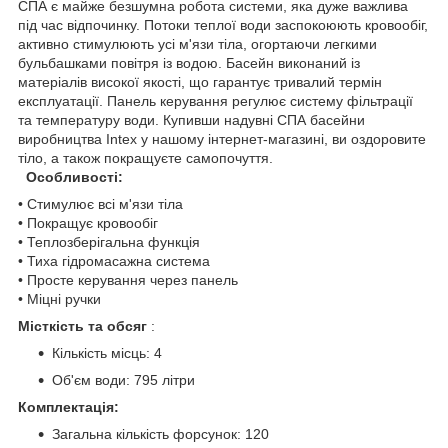
СПА є майже безшумна робота системи, яка дуже важлива
під час відпочинку. Потоки теплої води заспокоюють кровообіг,
активно стимулюють усі м'язи тіла, огортаючи легкими
бульбашками повітря із водою. Басейн виконаний із
матеріалів високої якості, що гарантує тривалий термін
експлуатації. Панель керування регулює систему фільтрації
та температуру води. Купивши надувні СПА басейни
виробництва Intex у нашому інтернет-магазині, ви оздоровите
тіло, а також покращуєте самопочуття.
Особливості:
• Стимулює всі м'язи тіла
• Покращує кровообіг
• Теплозберігальна функція
• Тиха гідромасажна система
• Просте керування через панель
• Міцні ручки
Місткість та обсяг
:
Кількість місць: 4
Об'єм води: 795 літри
Комплектація:
Загальна кількість форсунок: 120