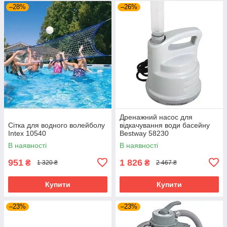
–28%
–26%
Дренажний насос для
Сітка для водного волейболу
відкачування води басейну
Intex 10540
Bestway 58230
В наявності
В наявності
951
1 826
₴
₴
1 320 ₴
2 467 ₴
Купити
Купити
–23%
–23%