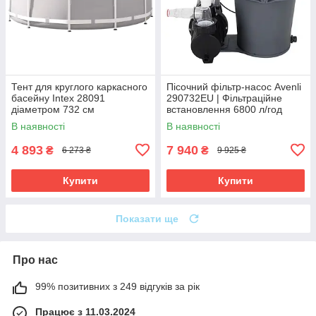
Тент для круглого каркасного
Пісочний фільтр-насос Avenli
басейну Intex 28091
290732EU | Фільтраційне
діаметром 732 см
встановлення 6800 л/год
В наявності
В наявності
4 893
7 940
₴
₴
6 273 ₴
9 925 ₴
Купити
Купити
Показати ще
Про нас
99% позитивних з 249 відгуків за рік
Працює з 11.03.2024