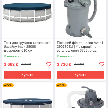
Тент для круглого каркасного
Пісочний фільтр-насос Avenli
басейну Intex 28088
290730EU | Фільтраційне
діаметром 610 см
встановлення 3785 л/год
В наявності
В наявності
3 663
3 736
₴
₴
4 757 ₴
4 852 ₴
Купити
Купити
–22%
–20%