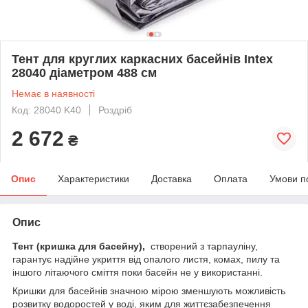
Тент для круглих каркасних басейнів Intex
28040 діаметром 488 см
Немає в наявності
Код: 28040 K40
Роздріб
2 672
₴
Опис
Характеристики
Доставка
Оплата
Умови п
Опис
Тент (кришка для басейну),
створений з тарпауліну,
гарантує надійне укриття від опалого листя, комах, пилу та
іншого літаючого сміття поки басейн не у використанні.
Кришки для басейнів значною мірою зменшують можливість
розвитку водоростей у воді, яким для життєзабезпечення