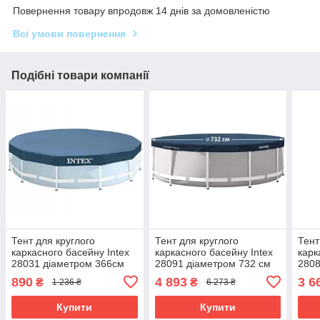
Повернення товару впродовж 14 днів за домовленістю
Всі умови повернення
Подібні товари компанії
Тент для круглого
Тент для круглого
Тент
каркасного басейну Intex
каркасного басейну Intex
карк
28031 діаметром 366см
28091 діаметром 732 см
2808
890
4 893
3 6
₴
₴
1 236 ₴
6 273 ₴
Купити
Купити