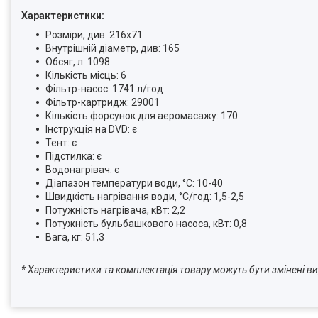
Характеристики:
Розміри, див: 216х71
Внутрішній діаметр, див: 165
Обсяг, л: 1098
Кількість місць: 6
Фільтр-насос: 1741 л/год
Фільтр-картридж: 29001
Кількість форсунок для аеромасажу: 170
Інструкція на DVD: є
Тент: є
Підстилка: є
Водонагрівач: є
Діапазон температури води, °С: 10-40
Швидкість нагрівання води, °С/год: 1,5-2,5
Потужність нагрівача, кВт: 2,2
Потужність бульбашкового насоса, кВт: 0,8
Вага, кг: 51,3
* Характеристики та комплектація товару можуть бути змінені 