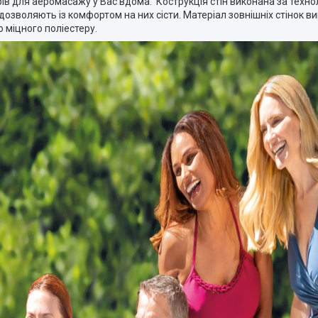
ів для аеромасажу у Вас вдома. Кострукція стін виконана за технол
дозволяють із комфортом на них сісти. Матеріал зовнішніх стінок ви
 міцного поліестеру.