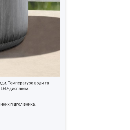
води. Температура води та
 LED-дисплеєм.
нних підголівника,