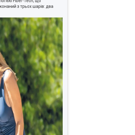
огією Fiber-Tech, що
конаний з трьох шарів: два