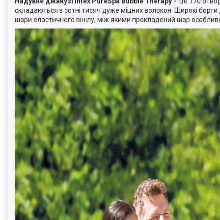
Надувне джакузі Intex PureSpa Bubble Therapy -
це 170 отвор
складаються з сотні тисяч дуже міцних волокон. Широкі борти 
шари еластичного вінілу, між якими прокладений шар особливо