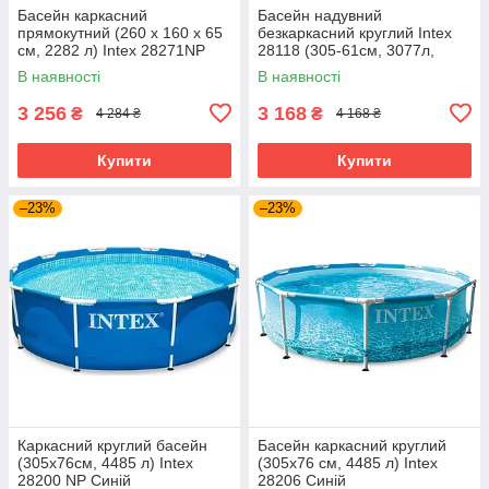
Басейн каркасний
Басейн надувний
прямокутний (260 x 160 x 65
безкаркасний круглий Intex
см, 2282 л) Intex 28271NP
28118 (305-61см, 3077л,
Синій
220V фільтр-насосом) Синій
В наявності
В наявності
3 256
3 168
₴
₴
4 284 ₴
4 168 ₴
Купити
Купити
–23%
–23%
Каркасний круглий басейн
Басейн каркасний круглий
(305х76см, 4485 л) Intex
(305x76 см, 4485 л) Intex
28200 NP Синій
28206 Синій