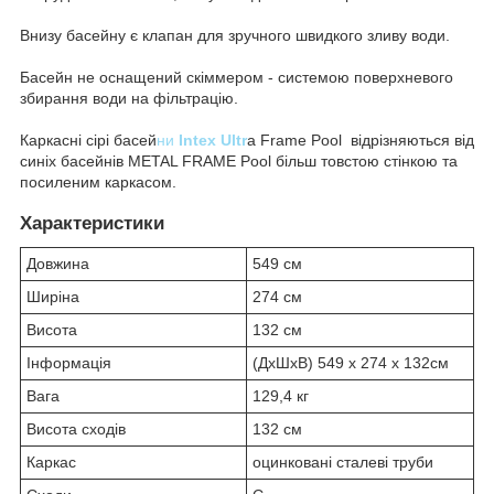
Внизу басейну є клапан для зручного швидкого зливу води.
Басейн не оснащений скіммером - системою поверхневого
збирання води на фільтрацію.
Каркасні сірі басей
ни
Intex Ultr
a Frame Pool відрізняються від
синіх басейнів METAL FRAME Pool більш товстою стінкою та
посиленим каркасом.
Характеристики
Довжина
549 см
Ширіна
274 см
Висота
132 см
Інформація
(ДxШxВ) 549 x 274 x 132см
Вага
129,4 кг
Висота сходів
132 см
Каркас
оцинковані сталеві труби