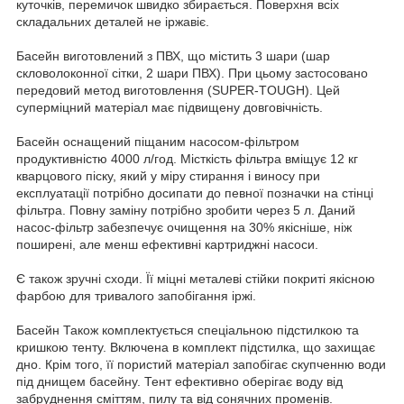
куточків, перемичок швидко збирається. Поверхня всіх
складальних деталей не іржавіє.
Басейн виготовлений з ПВХ, що містить 3 шари (шар
скловолоконної сітки, 2 шари ПВХ). При цьому застосовано
передовий метод виготовлення (SUPER-TOUGH). Цей
суперміцний матеріал має підвищену довговічність.
Басейн оснащений піщаним насосом-фільтром
продуктивністю 4000 л/год. Місткість фільтра вміщує 12 кг
кварцового піску, який у міру стирання і виносу при
експлуатації потрібно досипати до певної позначки на стінці
фільтра. Повну заміну потрібно зробити через 5 л. Даний
насос-фільтр забезпечує очищення на 30% якісніше, ніж
поширені, але менш ефективні картриджні насоси.
Є також зручні сходи. Її міцні металеві стійки покриті якісною
фарбою для тривалого запобігання іржі.
Басейн Також комплектується спеціальною підстилкою та
кришкою тенту. Включена в комплект підстилка, що захищає
дно. Крім того, її пористий матеріал запобігає скупченню води
під днищем басейну. Тент ефективно оберігає воду від
забруднення сміттям, пилу та від сонячних променів.