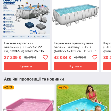
Басейн каркасний
Каркасний прямокутний
Карк
овальний (503-274-122
басейн Bestway 5612B
(610
см, 13365 л) Intex 26796
(640х274х132 см, 19280 л,
філь
Сірий (повна
сходи, фільтр, тент) Сірий
підс
27 239
42 084
30 
₴
₴
31 673 ₴
46 760 ₴
комплектація)
Сіри
Купити
Купити
Акційні пропозиції та новинки
–27%
–27%