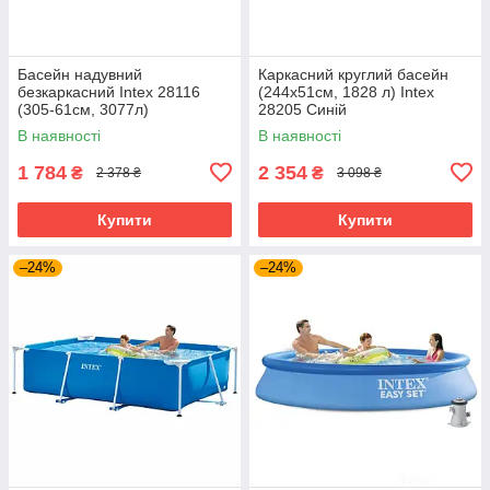
Басейн надувний
Каркасний круглий басейн
безкаркасний Intex 28116
(244х51см, 1828 л) Intex
(305-61см, 3077л)
28205 Синій
В наявності
В наявності
1 784
2 354
₴
₴
2 378 ₴
3 098 ₴
Купити
Купити
–24%
–24%