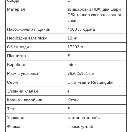
Сходи
Є
Матеріал
тришаровий ПВХ: два шари
ПВХ та шар скловолоконної
сітки
Насос-фільтр піщаний
4000 л/година
Необхідна вага піску
12 кг
Об'єм води
17203 л
Підстилка
Є
Виробник
Intex
Розмір упаковки
76x62x161 см
Серія
Ultra Frame Rectangular
Зливний клапан
є
Країна - виробник
Китай
Тент
Є
Упаковка
картонна коробка
Форма
Прямокутний