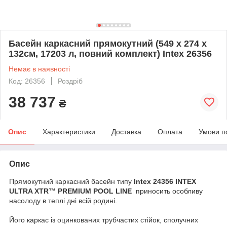
Басейн каркасний прямокутний (549 x 274 x
132см, 17203 л, повний комплект) Intex 26356
Немає в наявності
Код: 26356
Роздріб
38 737
₴
Опис
Характеристики
Доставка
Оплата
Умови п
Опис
Прямокутний каркасний басейн типу
Intex 24356 INTEX
ULTRA XTR™ PREMIUM POOL LINE
приносить особливу
насолоду в теплі дні всій родині.
Його каркас із оцинкованих трубчастих стійок, сполучних