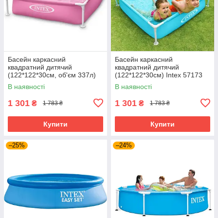
Басейн каркасний
Басейн каркасний
квадратний дитячий
квадратний дитячий
(122*122*30см, об'єм 337л)
(122*122*30см) Intex 57173
Intex 57172 Рожевий
Блакитний
В наявності
В наявності
1 301
1 301
₴
₴
1 783 ₴
1 783 ₴
Купити
Купити
–25%
–24%