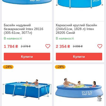
Басейн надувний
Каркасний круглий басейн
безкаркасний Intex 28116
(244х51см, 1828 л) Intex
(305-61см, 3077л)
28205 Синій
В наявності
В наявності
1 784
2 354
₴
₴
2 378 ₴
3 098 ₴
Купити
Купити
–24%
–24%