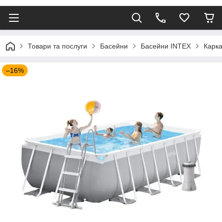
Товари та послуги
Басейни
Басейни INTEX
Карка
–16%