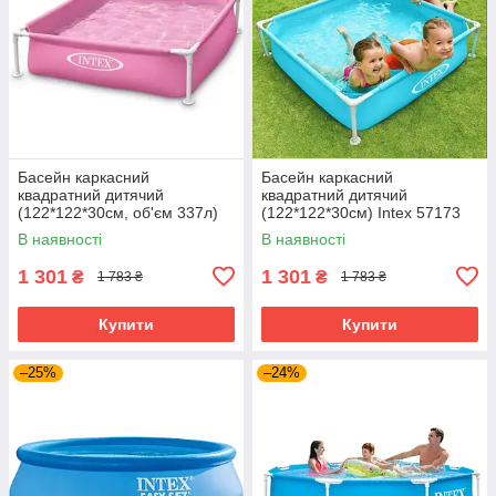
Басейн каркасний
Басейн каркасний
квадратний дитячий
квадратний дитячий
(122*122*30см, об'єм 337л)
(122*122*30см) Intex 57173
Intex 57172 Рожевий
Блакитний
В наявності
В наявності
1 301
1 301
₴
₴
1 783 ₴
1 783 ₴
Купити
Купити
–25%
–24%