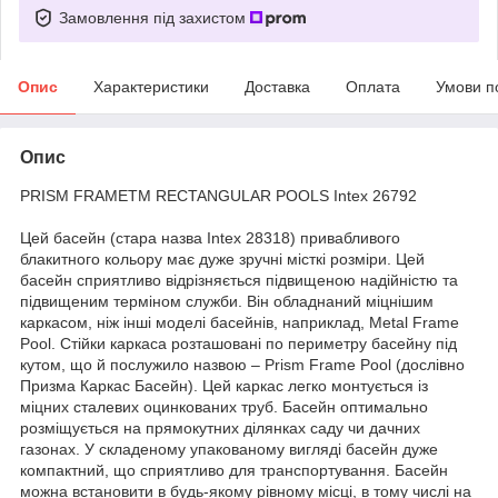
Замовлення під захистом
Опис
Характеристики
Доставка
Оплата
Умови п
Опис
PRISM FRAMETM RECTANGULAR POOLS Intex 26792
Цей басейн (стара назва Intex 28318) привабливого
блакитного кольору має дуже зручні місткі розміри. Цей
басейн сприятливо відрізняється підвищеною надійністю та
підвищеним терміном служби. Він обладнаний міцнішим
каркасом, ніж інші моделі басейнів, наприклад, Metal Frame
Pool. Стійки каркаса розташовані по периметру басейну під
кутом, що й послужило назвою – Prism Frame Pool (дослівно
Призма Каркас Басейн). Цей каркас легко монтується із
міцних сталевих оцинкованих труб. Басейн оптимально
розміщується на прямокутних ділянках саду чи дачних
газонах. У складеному упакованому вигляді басейн дуже
компактний, що сприятливо для транспортування. Басейн
можна встановити в будь-якому рівному місці, в тому числі на