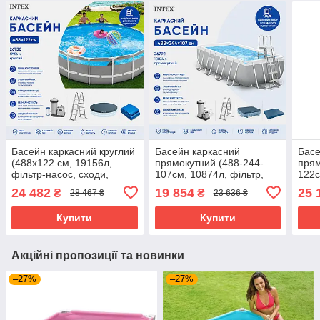
Басейн каркасний круглий
Басейн каркасний
Басе
(488x122 см, 19156л,
прямокутний (488-244-
прям
фільтр-насос, сходи,
107см, 10874л, фільтр,
122с
підстилка, тент) Intex
сходи, підстилка, тент)
насо
24 482
19 854
25 
₴
₴
28 467 ₴
23 636 ₴
26730 Сірий
Intex 26792 Сірий
Best
Купити
Купити
Акційні пропозиції та новинки
–27%
–27%