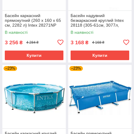
Басейн каркасний
Басейн надувний
прямокутний (260 x 160 x 65
безкаркасний круглий Intex
см, 2282 л) Intex 28271NP
28118 (305-61см, 3077л,
Синій
220V фільтр-насосом) Синій
В наявності
В наявності
3 256
3 168
₴
₴
4 284 ₴
4 168 ₴
Купити
Купити
–23%
–23%
Басейн каркасний круглий
Басейн прямокутний