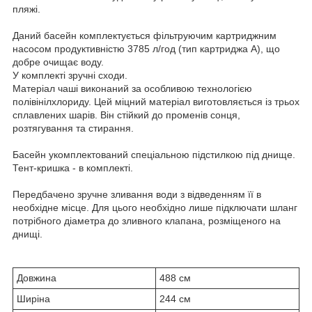
пляжі.
Даний басейн комплектується фільтруючим картриджним
насосом продуктивністю 3785 л/год (тип картриджа A), що
добре очищає воду.
У комплекті зручні сходи.
Матеріал чаші виконаний за особливою технологією
полівінілхлориду. Цей міцний матеріал виготовляється із трьох
сплавлених шарів. Він стійкий до променів сонця,
розтягування та стирання.
Басейн укомплектований спеціальною підстилкою під днище.
Тент-кришка - в комплекті.
Передбачено зручне зливання води з відведенням її в
необхідне місце. Для цього необхідно лише підключати шланг
потрібного діаметра до зливного клапана, розміщеного на
днищі.
Довжина
488 см
Ширіна
244 см