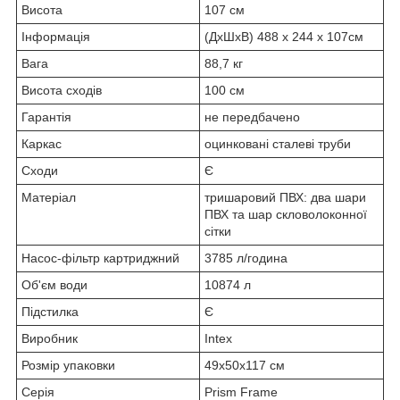
Висота
107 см
Інформація
(ДxШxВ) 488 x 244 x 107см
Вага
88,7 кг
Висота сходів
100 см
Гарантія
не передбачено
Каркас
оцинковані сталеві труби
Сходи
Є
Матеріал
тришаровий ПВХ: два шари
ПВХ та шар скловолоконної
сітки
Насос-фільтр картриджний
3785 л/година
Об'єм води
10874 л
Підстилка
Є
Виробник
Intex
Розмір упаковки
49x50x117 см
Серія
Prism Frame