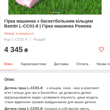
Гірка машинка з баскетбольним кільцем
Bambi L-CC01-8 | Гірка машинка Рожева
Немає в наявності
Код: L-CC01-8
Роздріб
4 345
₴
Опис
Характеристики
Доставка
Оплата
Умови п
Опис
Дитяча гірка L-CC01-8
з кільцем, синя - має в комплекті
м'яч і кільце для гри в баскетбол, це дозволить дитині
відпрацьовувати кидки і розвивати влучність, дана модель
стане відмінною ігровим майданчиком для вашої дитини.
Дитяча гірка L-CC01-8
поєднує в собі високу якість,