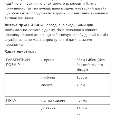
надійність і практичність, ви можете встановити її, як у
приміщенні, так і на вулиці, дана модель має гарний дизайн ,
що обов'язково сподобається дитині, її бічні стінки виконані у
вигляді машинки.
Дитяча гірка L-CC01-8
обладнана сходинками для
максимально легкого підйому, гірка виконана з міцного
пластику високої якості, що забезпечує виробу довгий термін
служби, вона не має гострих кутів, які дитина зможе
поранитися.
Характеристики
:
ГАБАРИТНИЙ
ширина
68см / 45см (без
РОЗМІР
баскетбольного
кільця)
глибина
165см
висота
76см
ГІРКА
пряма / хвиля
пряма
довжина
140см