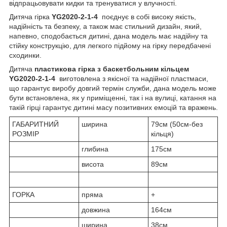
відпрацьовувати кидки та тренуватися у влучності.
Дитяча гірка
YG2020-2-1-4
поєднує в собі високу якість,
надійність та безпеку, а також має стильний дизайн, який,
напевно, сподобається дитині, дана модель має надійну та
стійку конструкцію, для легкого підйому на гірку передбачені
сходинки.
Дитяча
пластикова гірка з баскетбольним кільцем
YG2020-2-1-4
виготовлена з якісної та надійної пластмаси,
що гарантує виробу довгий термін служби, дана модель може
бути встановлена, як у приміщенні, так і на вулиці, катання на
такій гірці гарантує дитині масу позитивних емоцій та вражень.
ГАБАРИТНИЙ
ширина
79см (50см-без
РОЗМІР
кільця)
глибина
175см
висота
89см
ГОРКА
пряма
+
довжина
164см
ширина
38см