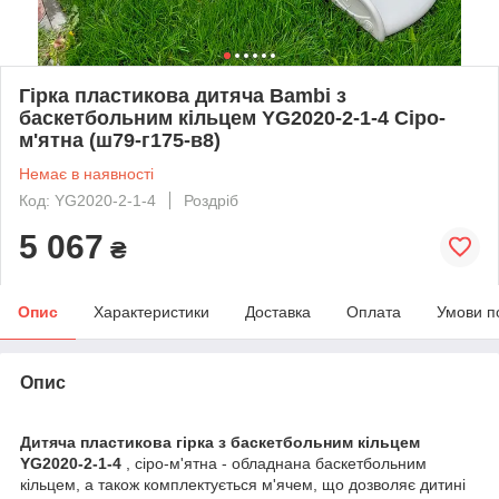
Гірка пластикова дитяча Bambi з
баскетбольним кільцем YG2020-2-1-4 Сіро-
м'ятна (ш79-г175-в8)
Немає в наявності
Код: YG2020-2-1-4
Роздріб
5 067
₴
Опис
Характеристики
Доставка
Оплата
Умови п
Опис
Дитяча пластикова гірка з баскетбольним кільцем
YG2020-2-1-4
, сіро-м'ятна - обладнана баскетбольним
кільцем, а також комплектується м'ячем, що дозволяє дитині