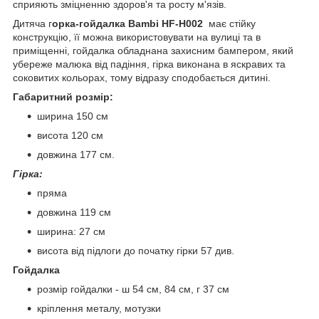
сприяють зміцненню здоров'я та росту м'язів.
Дитяча г
орка-гойдалка Bambi HF-H002
має стійку
конструкцію, її можна використовувати на вулиці та в
приміщенні, гойдалка обладнана захисним бампером, який
убереже малюка від падіння, гірка виконана в яскравих та
соковитих кольорах, тому відразу сподобається дитині.
Габаритний розмір:
ширина 150 см
висота 120 см
довжина 177 см.
Гірка:
пряма
довжина 119 см
ширина: 27 см
висота від підлоги до початку гірки 57 див.
Гойдалка
розмір гойдалки - ш 54 см, 84 см, г 37 см
кріплення металу, мотузки