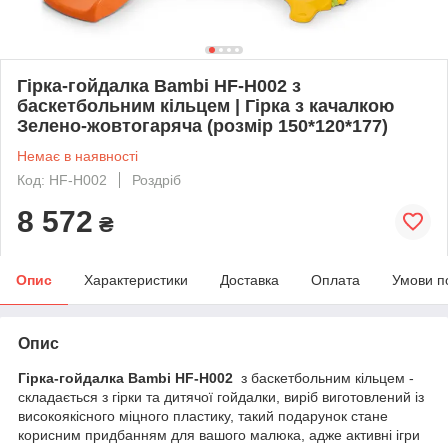
Гірка-гойдалка Bambi HF-H002 з
баскетбольним кільцем | Гірка з качалкою
Зелено-жовтогаряча (розмір 150*120*177)
Немає в наявності
Код: HF-H002
Роздріб
8 572
₴
Опис
Характеристики
Доставка
Оплата
Умови п
Опис
Гірка-гойдалка Bambi HF-H002
з баскетбольним кільцем -
складається з гірки та дитячої гойдалки, виріб виготовлений із
високоякісного міцного пластику, такий подарунок стане
корисним придбанням для вашого малюка, адже активні ігри