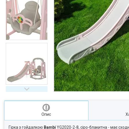
Опис
Х
Гірка з гойдалкою
Bambi
YG2020-2-8, сіро-блакитна - має сход