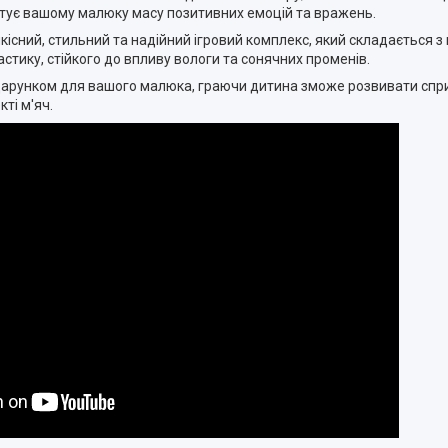
антує вашому малюку масу позитивних емоцій та вражень.
існий, стильний та надійний ігровий комплекс, який складається з 
ластику, стійкого до впливу вологи та сонячних променів.
арунком для вашого малюка, граючи дитина зможе розвивати спритн
ті м'яч.