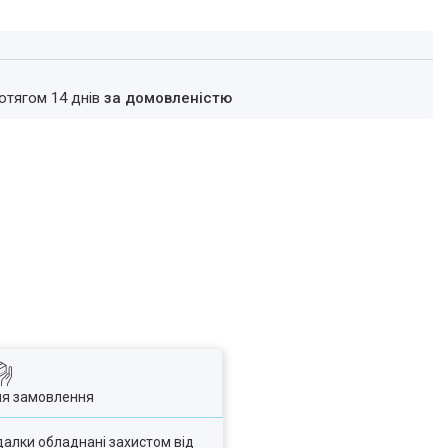
ротягом 14 днів
за домовленістю
ля замовлення
далки обладнані захистом від