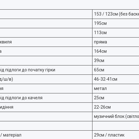
153 / 123см (без баск
195см
113см
 хвиля
пряма
а
164см
39см
ід підлоги до початку гірки
65см
(д/ш/в)
46-32-41см
ня
метал
ід підлоги до качеля
25см
сидіння
22-26см
музичний блок (світло
 / матеріал
29см / пластик