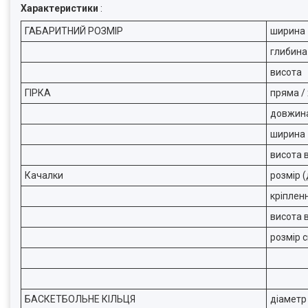
Характеристики
:
ГАБАРИТНИЙ РОЗМІР
ширина
глибина
висота
ГІРКА
пряма /
довжин
ширина
висота в
Качалки
розмір 
кріплен
висота в
розмір 
БАСКЕТБОЛЬНЕ КІЛЬЦЯ
діаметр