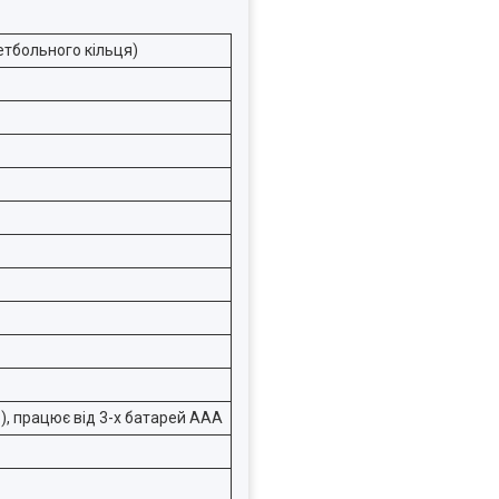
етбольного кільця)
), працює від 3-х батарей ААА