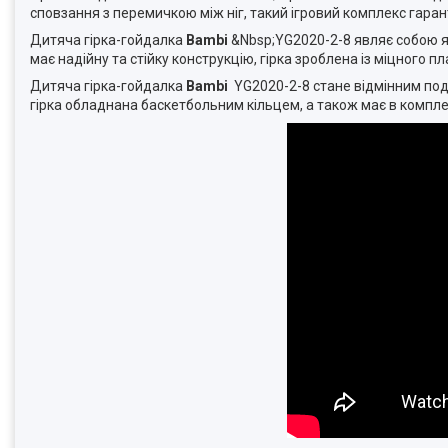
сповзання з перемичкою між ніг, такий ігровий комплекс гар
Дитяча гірка-гойдалка
Bambi
&Nbsp;YG2020-2-8 являє собою як
має надійну та стійку конструкцію, гірка зроблена із міцного п
Дитяча гірка-гойдалка
Bambi
YG2020-2-8 стане відмінним под
гірка обладнана баскетбольним кільцем, а також має в комплек