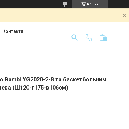
Кошик
Контакти
ою Bambi YG2020-2-8 та баскетбольним
жева (Ш120-г175-в106см)