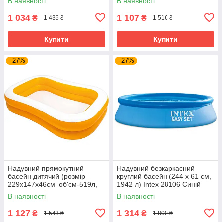
В наявності
В наявності
1 034
1 107
₴
₴
1 436 ₴
1 516 ₴
Купити
Купити
–27%
–27%
Надувний прямокутний
Надувний безкаркасний
басейн дитячий (розмір
круглий басейн (244 х 61 см,
229х147х46см, об'єм-519л,
1942 л) Intex 28106 Синій
ремкомплект) Intex 57181
В наявності
В наявності
1 127
1 314
₴
₴
1 543 ₴
1 800 ₴