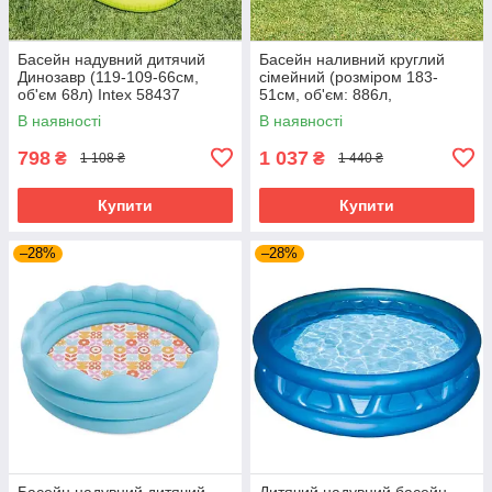
Басейн надувний дитячий
Басейн наливний круглий
Динозавр (119-109-66см,
сімейний (розміром 183-
об'єм 68л) Intex 58437
51см, об'єм: 886л,
ремкомплект) Intex 28101
В наявності
В наявності
798
1 037
₴
₴
1 108 ₴
1 440 ₴
Купити
Купити
–28%
–28%
Басейн надувний дитячий
Дитячий надувний басейн