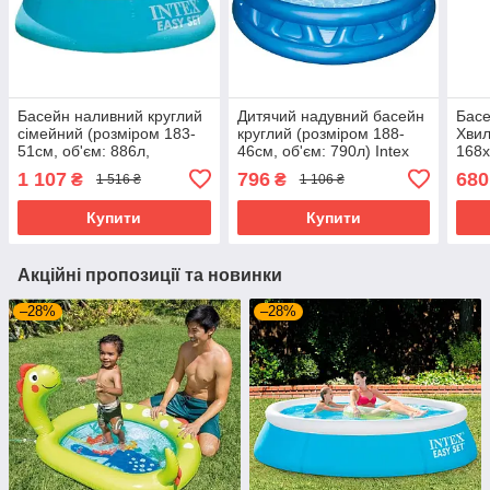
Басейн наливний круглий
Дитячий надувний басейн
Басе
сімейний (розміром 183-
круглий (розміром 188-
Хвил
51см, об'єм: 886л,
46см, об'єм: 790л) Intex
168x
ремкомплект) Intex 28101
58431
3 ро
1 107
796
680
₴
₴
1 516 ₴
1 106 ₴
Купити
Купити
Акційні пропозиції та новинки
–28%
–28%