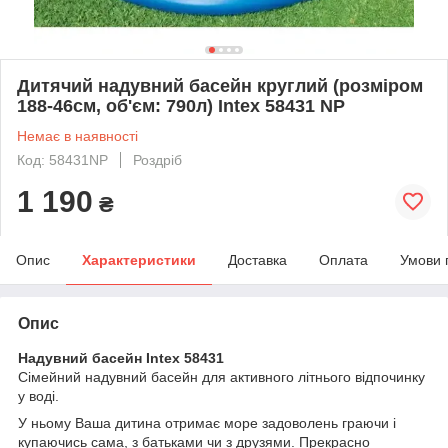
Дитячий надувний басейн круглий (розміром
188-46см, об'єм: 790л) Intex 58431 NP
Немає в наявності
Код: 58431NP
Роздріб
1 190
₴
Опис
Характеристики
Доставка
Оплата
Умови 
Опис
Надувний басейн Intex 58431
Сімейний надувний басейн для активного літнього відпочинку
у воді.
У ньому Ваша дитина отримає море задоволень граючи і
купаючись сама, з батьками чи з друзями. Прекрасно