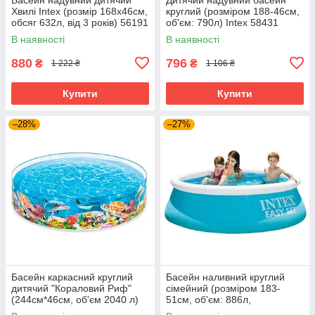
Хвилі Intex (розмір 168x46см,
круглий (розміром 188-46см,
обсяг 632л, від 3 років) 56191
об'єм: 790л) Intex 58431
В наявності
В наявності
880
796
₴
₴
1 222 ₴
1 106 ₴
Купити
Купити
–28%
–27%
Басейн каркасний круглий
Басейн наливний круглий
дитячий "Кораловий Риф"
сімейний (розміром 183-
(244см*46см, об'єм 2040 л)
51см, об'єм: 886л,
Intex 58472
ремкомплект) Intex 28101