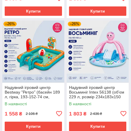
Купити
Купити
–26%
–26%
Надувний ігровий центр
Надувний ігровий центр
Bestway "Ретро" (басейн 189
Восьминіг Intex 56138 (об'єм
л, гірка, 193-152-74 см,
229 л, розмір 234х183х150
пляжний м'яч, м'ячі ігрові 5
см)
В наявності
В наявності
шт.)53164
1 558
1 803
₴
₴
2 106 ₴
2 436 ₴
Купити
Купити