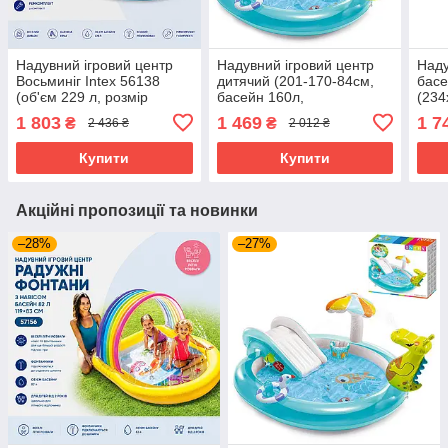
Надувний ігровий центр
Надувний ігровий центр
Наду
Восьминіг Intex 56138
дитячий (201-170-84см,
басе
(об'єм 229 л, розмір
басейн 160л,
(234
234х183х150 см)
ремкомплект) Intex 57165
229л
1 803
1 469
1 7
₴
₴
2 436 ₴
2 012 ₴
561
Купити
Купити
Акційні пропозиції та новинки
–28%
–27%