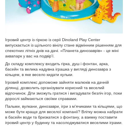
Ігровий центр із гіркою із серії Dinoland Play Center
випускається із щільного вінілу стане відмінним рішенням для
спекотних літніх днів на дачі. «Планета динозаврів» - це міні
аквапарк у вас на подвір'ї.
До складу комплексу входить гірка, душ і фонтан, арка,
басейн та велика надувна іграшка у вигляді динозавра з
кільцем, в яке весело кидати кульки.
Ігровий комплекс допоможе зайняти малюків на дачній
ділянці, дозволить організувати корисний та веселий
відпочинок. Діти зможуть гратися і вигадувати безліч ігор, поки
дорослі займаються своїми справами.
Пальми, вулкани, динозаври, ігри з м'ячиками та кільцями, що
може бути краще для веселої компанії? Влітку можна набрати
в басейн води та бризкатися з фонтану, а взимку поставити
ігровий центр у будинку та насолоджуватися веселими іграми.