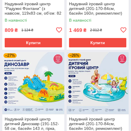
Надувний ігровий центр
Надувний ігровий центр
"Радужні Фонтани" (з
дитячий (201-170-84см,
навісом, 119х83 см, об'єм: 82
басейн 160л, ремкомплект)
л) Intex 57156
Intex 57165
В наявності
В наявності
809
1 469
₴
₴
1 124 ₴
2 012 ₴
Купити
Купити
–27%
–26%
Надувний ігровий центр
Надувний ігровий центр
дитячий Динозавр (191-152-
дитячий (201-170-84см,
58 см, басейн 143 л, гірка,
басейн 160л, ремкомплект)