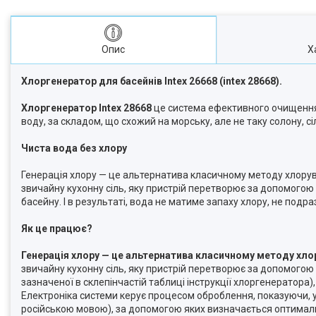
Опис
Х
Хлоргенератор для басейнів Intex 26668 (intex 28668).
Хлоргенератор Intex 28668
це система ефективного очищення т
воду, за складом, що схожий на морську, але не таку солону, с
Чиста вода без хлору
Генерація хлору — це альтернатива класичному методу хлорув
звичайну кухонну сіль, яку пристрій перетворює за допомогою
басейну. І в результаті, вода не матиме запаху хлору, не под
Як це працює?
Генерація хлору — це альтернатива класичному методу хло
звичайну кухонну сіль, яку пристрій перетворює за допомогою е
зазначеної в склепінчастій таблиці інструкції хлоргенератора
Електроніка системи керує процесом оброблення, показуючи, у 
російською мовою), за допомогою яких визначається оптимальна