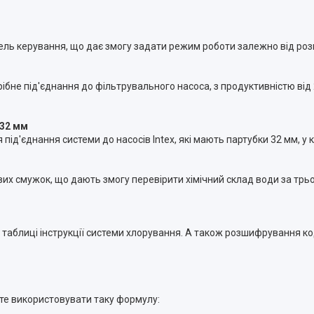
ель керування, що дає змогу задати режим роботи залежно від роз
бне під'єднання до фільтрувального насоса, з продуктивністю від 
 32 мм
ід'єднання системи до насосів Intex, які мають партубки 32 мм, у 
их смужок, що дають змогу перевірити хімічний склад води за трь
й таблиці інструкції системи хлорування. А також розшифрування к
ете використовувати таку формулу: