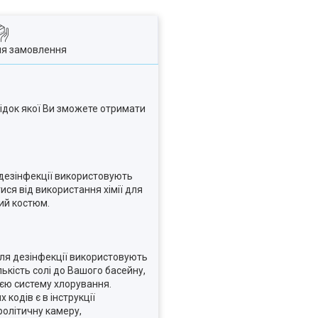
ля замовлення
лідок якої Ви зможете отримати
 дезінфекції використовують
ся від використання хімії для
ний костюм.
для дезінфекції використовують
лькість солі до Вашого басейну,
ією систему хлорування.
кодів є в інструкції
ролітичну камеру,