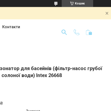
Кошик
Контакти
онатор для басейнів (фільтр-насос грубої
 солоної води) Intex 26668
 ₴