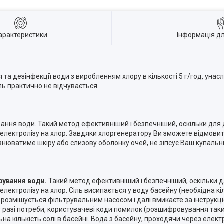
арактеристики
Інформація д
а дезінфекції води з виробленням хлору в кількості 5 г/год, унас
іль практично не відчувається.
ання води. Такий метод ефективніший і безпечніший, оскільки для
 електролізу на хлор. Завдяки хлоргенератору Ви зможете відмовити
разнюватиме шкіру або слизову оболонку очей, не зіпсує Ваш купаль
рування води.
Такий метод ефективніший і безпечніший, оскільки 
лектролізу на хлор. Сіль висипається у воду басейну (необхідна кі
), розмішується фільтрувальним насосом і далі вмикаєте за інструкц
разі потреби, користувачеві коди помилок (розшифровування таких 
 кількість солі в басейні. Вода з басейну, проходячи через елект