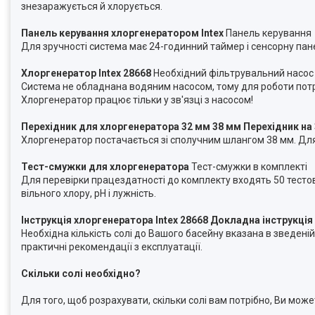
знезаражується й хлорується.
Панель керування хлоргенератором Intex
Панель керування
Для зручності система має 24-годинний таймер і сенсорну пан
Хлоргенератор Intex 28668
Необхідний фільтрувальний насос
Система не обладнана водяним насосом, тому для роботи потрі
Хлоргенератор працює тільки у зв'язці з насосом!
Перехідник для хлоргенератора 32 мм 38 мм Перехідник на
Хлоргенератор постачається зі сполучним шлангом 38 мм. Для п
Тест-смужки для хлоргенератора
Тест-смужки в комплекті
Для перевірки працездатності до комплекту входять 50 тестов
вільного хлору, pH і лужність.
Інструкція хлоргенератора Intex 28668 Докладна інструкція
Необхідна кількість солі до Вашого басейну вказана в зведені
практичні рекомендації з експлуатації.
Скільки солі необхідно?
Для того, щоб розрахувати, скільки солі вам потрібно, Ви мож