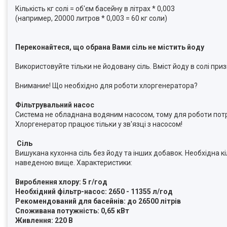
Кількість кг солі = об'єм басейну в літрах * 0,003
(например, 20000 литров * 0,003 = 60 кг соли)
Переконайтеся, що обрана Вами сіль не містить йоду
Використовуйте тільки не йодовану сіль. Вміст йоду в солі пр
Внимание! Що необхідно для роботи хлоргенератора?
Фільтрувальний насос
Система не обладнана водяним насосом, тому для роботи потрі
Хлоргенератор працює тільки у зв'язці з насосом!
Сіль
Вишукана кухонна сіль без йоду та інших добавок. Необхідна к
наведеною вище. Характеристики:
Вироблення хлору: 5 г/год
Необхідний фільтр-насос: 2650 - 11355 л/год
Рекомендований для басейнів: до 26500 літрів
Споживана потужність: 0,65 кВт
Живлення: 220 В