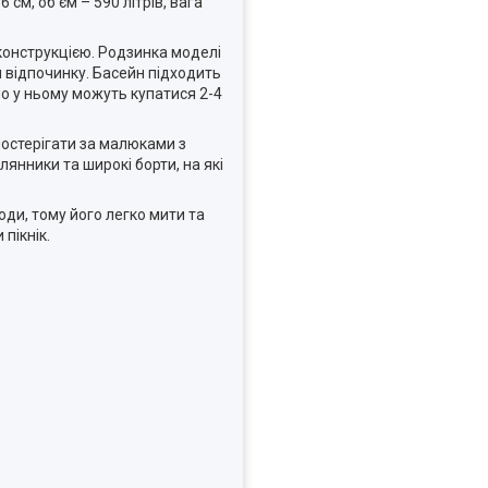
 см, об'єм – 590 літрів, вага
 конструкцією. Родзинка моделі
 відпочинку. Басейн підходить
но у ньому можуть купатися 2-4
постерігати за малюками з
янники та широкі борти, на які
ди, тому його легко мити та
пікнік.