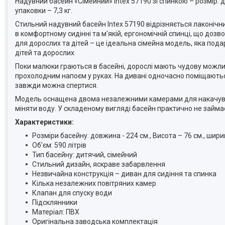
Надувний басейн «Сімейний» Intex 57190 зі спинкою – розмір: дов
упаковки – 7,3 кг.
Стильний надувний басейн Intex 57190 відрізняється лаконічн
в комфортному сидінні та м'якій, ергономічній спинці, що до
для дорослих та дітей – це ідеальна сімейна модель, яка пода
дітей та дорослих
Поки малюки граються в басейні, дорослі мають чудову можлив
прохолодним напоєм у руках. На дивані одночасно поміщаються 
завжди можна спертися.
Модель оснащена двома незалежними камерами для накачування
міняти воду. У складеному вигляді басейн практично не займає 
Характеристики:
Розміри басейну: довжина - 224 см., Висота – 76 см., шири
Об'єм: 590 літрів
Тип басейну: дитячий, сімейний
Стильний дизайн, яскраве забарвлення
Незвичайна конструкція – диван для сидіння та спинка
Кілька незалежних повітряних камер
Клапан для спуску води
Підсклянники
Матеріал: ПВХ
Оригінальна заводська комплектація