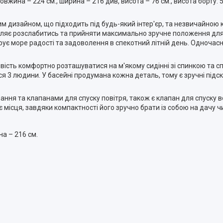
жина – 224 см., ширина – 216 див, висота – 76 см., висота борту: 56
им дизайном, що підходить під будь-який інтер'єр, та незвичайною
зволяє розслабитись та прийняти максимально зручне положення для
рує море радості та задоволення в спекотний літній день. Одночас
ість комфортно розташуватися на м'якому сидінні зі спинкою та с
3 людини. У басейні продумана кожна деталь, тому є зручні підскл
 та клапанами для спуску повітря, також є клапан для спуску во
місця, завдяки компактності його зручно брати із собою на дачу чи 
на – 216 см.