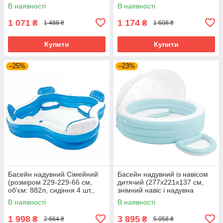
Intex 58480
В наявності
В наявності
1 071
1 174
₴
₴
1 488 ₴
1 608 ₴
Купити
Купити
–25%
–23%
Басейн надувний Сімейний
Басейн надувний із навісом
(розміром 229-229-66 см,
дитячий (277х221х137 см,
об'єм: 882л, сидіння 4 шт.,
знімний навіс і надувна
підсклянники 2 шт.) 56475
ванночка для ніг, 830 л)
В наявності
В наявності
57195
1 998
3 895
₴
₴
2 664 ₴
5 058 ₴