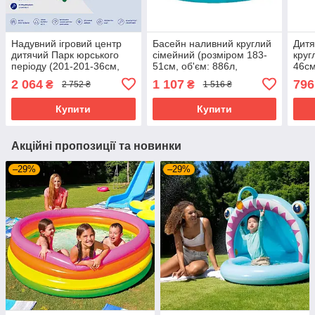
Надувний ігровий центр
Басейн наливний круглий
Дитя
дитячий Парк юрського
сімейний (розміром 183-
круг
періоду (201-201-36см,
51см, об'єм: 886л,
46см
басейн 410л) Intex 56132
ремкомплект) Intex 28101
584
2 064
1 107
796
₴
₴
2 752 ₴
1 516 ₴
Купити
Купити
Акційні пропозиції та новинки
–29%
–29%