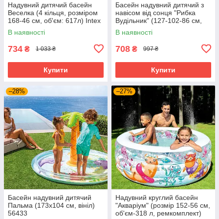
Надувний дитячий басейн
Басейн надувний дитячий з
Веселка (4 кільця, розміром
навісом від сонця "Рибка
168-46 см, об'єм: 617л) Intex
Вудільник" (127-102-86 см,
56441
об'єм 45 л.) Intex 58419
В наявності
В наявності
734
708
₴
₴
1 033 ₴
997 ₴
Купити
Купити
–28%
–27%
Басейн надувний дитячий
Надувний круглий басейн
Пальма (173х104 см, вініл)
"Акваріум" (розмір 152-56 см,
56433
об'єм-318 л, ремкомплект)