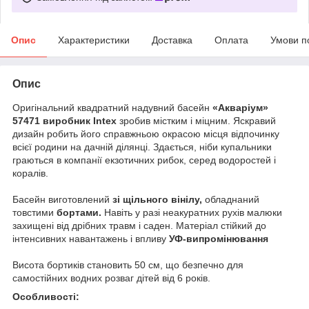
Опис
Характеристики
Доставка
Оплата
Умови п
Опис
Оригінальний квадратний надувний басейн
«Акваріум»
57471 виробник Intex
зробив містким і міцним. Яскравий
дизайн робить його справжньою окрасою місця відпочинку
всієї родини на дачній ділянці. Здається, ніби купальники
граються в компанії екзотичних рибок, серед водоростей і
коралів.
Басейн виготовлений
зі щільного вінілу,
обладнаний
товстими
бортами.
Навіть у разі неакуратних рухів малюки
захищені від дрібних травм і саден. Матеріал стійкий до
інтенсивних навантажень і впливу
УФ-випромінювання
Висота бортиків становить 50 см, що безпечно для
самостійних водних розваг дітей від 6 років.
Особливості: