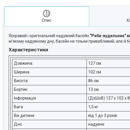
Опис
Х
Яскравий і оригінальний надувний басейн
"Риба-вудильник" ві
м'якому надувному дну, басейн не тільки привабливий, але й 
Характеристики
Довжина:
127 см
Ширина
102 см
Висота
86 см
Бортик
13 см
Інформація
(ДxШxВ) 127 x 102 x 
Вага
1,5 кг
Вік дитини
від 1 до 3 років
Дно
надувне