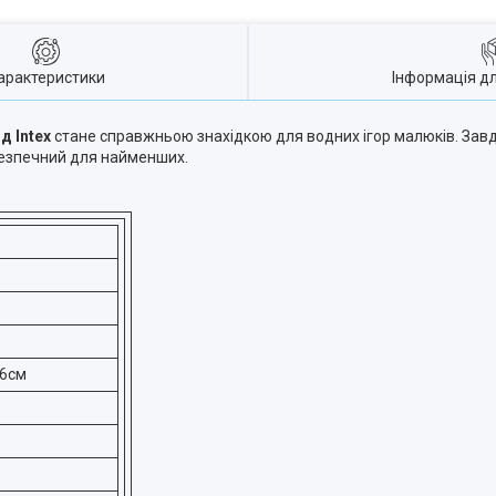
арактеристики
Інформація д
д Intex
стане справжньою знахідкою для водних ігор малюків. Зав
безпечний для найменших.
86см