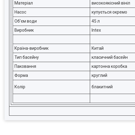
Матеріал
високоякісний вініл
Насос
купується окремо
Об'єм води
45 л
Виробник
Intex
Країна-виробник
Китай
Тип басейну
класичний басейн
Паковання
картонна коробка
Форма
круглий
Колір
блакитний